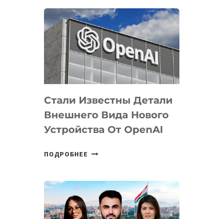
ОПРЕДЕЛЕНЫ
ПРИОРИТЕТНЫЕ
ЗАДАЧИ
ПО
РАЗВИТИЮ
ЭКОСИСТЕМЫ
ИСКУССТВЕННОГО
ИНТЕЛЛЕКТА
Стали Известны Детали
Внешнего Вида Нового
Устройства От OpenAI
СТАЛИ
ПОДРОБНЕЕ
ИЗВЕСТНЫ
ДЕТАЛИ
ВНЕШНЕГО
ВИДА
НОВОГО