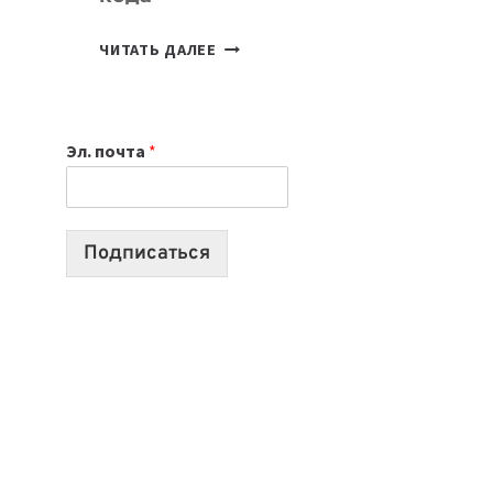
7
ЧИТАТЬ ДАЛЕЕ
ПРИЛОЖЕНИЙ
ДЛЯ
ВАЙБКОДИНГА,
Эл. почта
*
КОТОРЫЕ
ПОМОГАЮТ
СОЗДАВАТЬ
ПРОДУКТЫ
Подписаться
БЕЗ
СЛОЖНОГО
КОДА