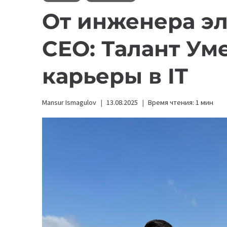
От инженера э
CEO: Талант Ум
карьеры в IT
Mansur Ismagulov
13.08.2025
Время чтения:
1
мин