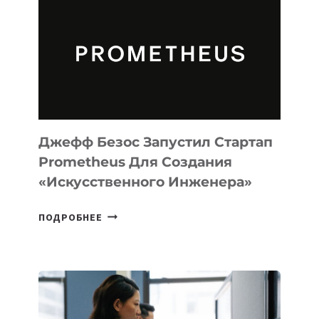
MUSE
CODE
ДЛЯ
ПРОГРАММИРОВАНИЯ
НА
MACOS
И
LINUX
Джефф Безос Запустил Стартап
Prometheus Для Создания
«искусственного Инженера»
ДЖЕФФ
ПОДРОБНЕЕ
БЕЗОС
ЗАПУСТИЛ
СТАРТАП
PROMETHEUS
ДЛЯ