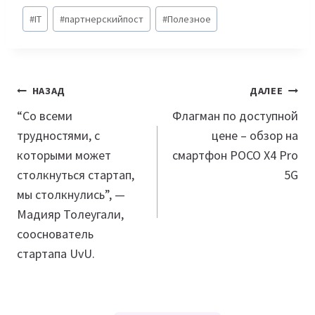
Метки
#
IT
#
партнерскийпост
#
Полезное
записи:
Навигация
НАЗАД
ДАЛЕЕ
по
“Со всеми
Флагман по доступной
трудностями, с
цене – обзор на
записям
которыми может
смартфон POCO X4 Pro
столкнуться стартап,
5G
мы столкнулись”, —
Мадияр Толеугали,
сооснователь
стартапа UvU.