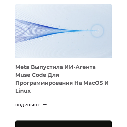
АНИМАЦИОННЫЙ
ФИЛЬМ
KÖK
BÖRÜ
НА
SIGGRAPH
2026
Meta Выпустила ИИ-Агента
Muse Code Для
Программирования На MacOS И
Linux
META
ПОДРОБНЕЕ
ВЫПУСТИЛА
ИИ-
АГЕНТА