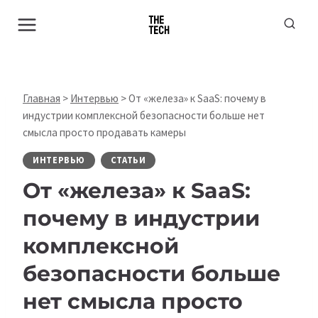
Перейти
к
содержимому
Главная
>
Интервью
>
От «железа» к SaaS: почему в
индустрии комплексной безопасности больше нет
смысла просто продавать камеры
ИНТЕРВЬЮ
СТАТЬИ
От «железа» к SaaS:
почему в индустрии
комплексной
безопасности больше
нет смысла просто