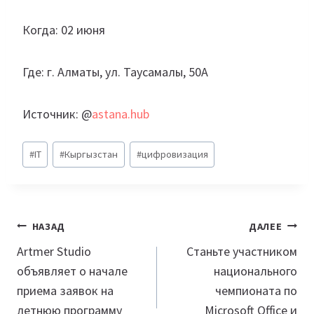
Когда: 02 июня
Где: г. Алматы, ул. Таусамалы, 50А
Источник: @
astana.hub
Метки
#
IT
#
Кыргызстан
#
цифровизация
записи:
Навигация
НАЗАД
ДАЛЕЕ
по
Artmer Studio
Станьте участником
объявляет о начале
национального
записям
приема заявок на
чемпионата по
летнюю программу
Microsoft Office и