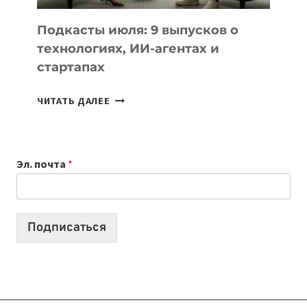
ДЛЯ
УЧЕБЫ
Подкасты июля: 9 выпусков о
технологиях, ИИ-агентах и
стартапах
ПОДКАСТЫ
ЧИТАТЬ ДАЛЕЕ
ИЮЛЯ:
9
ВЫПУСКОВ
Эл. почта
*
О
ТЕХНОЛОГИЯХ,
ИИ-
АГЕНТАХ
Подписаться
И
СТАРТАПАХ