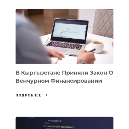
ПРОЙДЕТ
ПЕРВЫЙ
SILK
ROAD
FINANCE
&
TECHNOLOGY
FORUM
В Кыргызстане Приняли Закон О
Венчурном Финансировании
В
ПОДРОБНЕЕ
КЫРГЫЗСТАНЕ
ПРИНЯЛИ
ЗАКОН
О