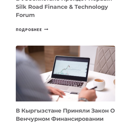
Silk Road Finance & Technology
Forum
В
ПОДРОБНЕЕ
УЗБЕКИСТАНЕ
ПРОЙДЕТ
ПЕРВЫЙ
SILK
ROAD
FINANCE
&
TECHNOLOGY
FORUM
В Кыргызстане Приняли Закон О
Венчурном Финансировании