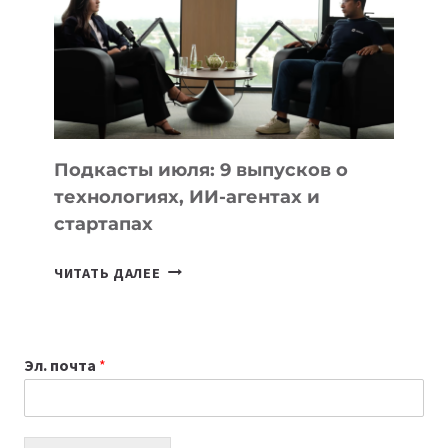
ГОДУ
2026:
10
ЛУЧШИХ
МОДЕЛЕЙ
ДЛЯ
УЧЕБЫ
Подкасты июля: 9 выпусков о
технологиях, ИИ-агентах и
стартапах
ПОДКАСТЫ
ЧИТАТЬ ДАЛЕЕ
ИЮЛЯ:
9
ВЫПУСКОВ
Эл. почта
*
О
ТЕХНОЛОГИЯХ,
ИИ-
АГЕНТАХ