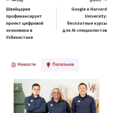
Навигация
НАЗАД
ДАЛЕЕ
по
Швейцария
Google и Harvard
профинансирует
University:
записям
проект цифровой
бесплатные курсы
экономики в
для AI-специалистов
Узбекистане
Новости
Полезное