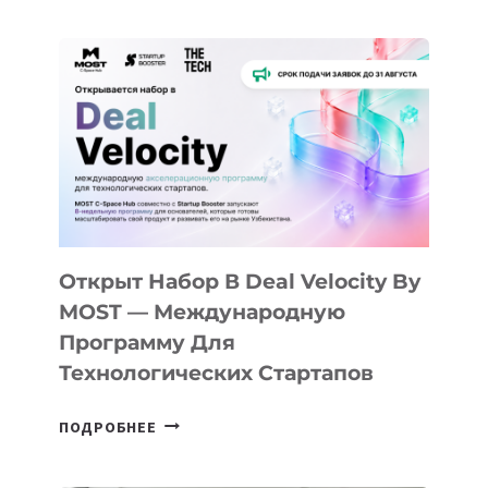
ДО
АЛМАТЫ:
КАК
AI
YOUTH
CAMP
ДАЛ
30
ПОДРОСТКАМ
БИЛЕТ
Открыт Набор В Deal Velocity By
В
MOST — Международную
IT-
Программу Для
ПРЕДПРИНИМАТЕЛЬСТВО
Технологических Стартапов
ОТКРЫТ
ПОДРОБНЕЕ
НАБОР
В