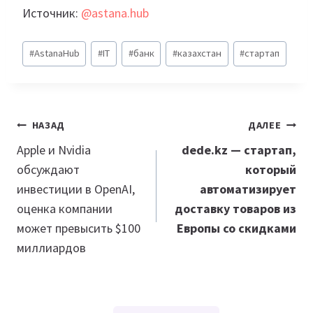
Источник:
@astana.hub
Метки
#
AstanaHub
#
IT
#
банк
#
казахстан
#
стартап
записи:
Навигация
НАЗАД
ДАЛЕЕ
по
Apple и Nvidia
dede.kz — стартап,
обсуждают
который
записям
инвестиции в OpenAI,
автоматизирует
оценка компании
доставку товаров из
может превысить $100
Европы со скидками
миллиардов