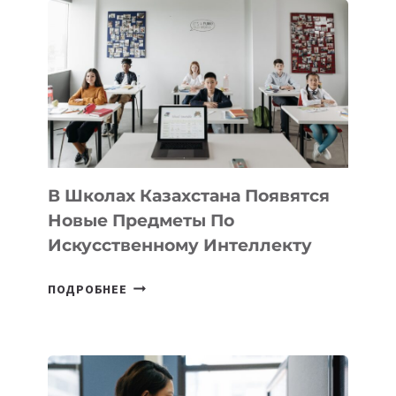
DEAL
VELOCITY
BY
MOST
—
МЕЖДУНАРОДНУЮ
ПРОГРАММУ
ДЛЯ
ТЕХНОЛОГИЧЕСКИХ
В Школах Казахстана Появятся
СТАРТАПОВ
Новые Предметы По
Искусственному Интеллекту
В
ПОДРОБНЕЕ
ШКОЛАХ
КАЗАХСТАНА
ПОЯВЯТСЯ
НОВЫЕ
ПРЕДМЕТЫ