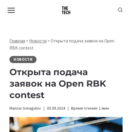
Перейти
к
содержимому
Главная
>
Новости
>
Открыта подача заявок на Open
RBK contest
НОВОСТИ
Открыта подача
заявок на Open RBK
contest
Mansur Ismagulov
03.09.2024
Время чтения:
1
мин