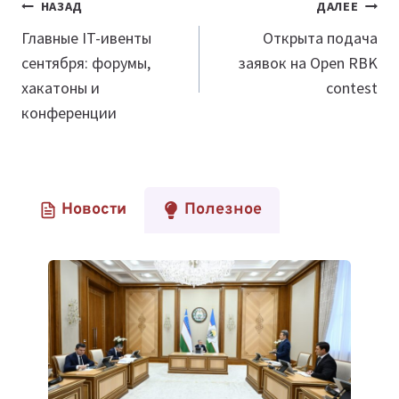
Навигация
НАЗАД
ДАЛЕЕ
по
Главные IT-ивенты
Открыта подача
сентября: форумы,
заявок на Open RBK
записям
хакатоны и
contest
конференции
Новости
Полезное