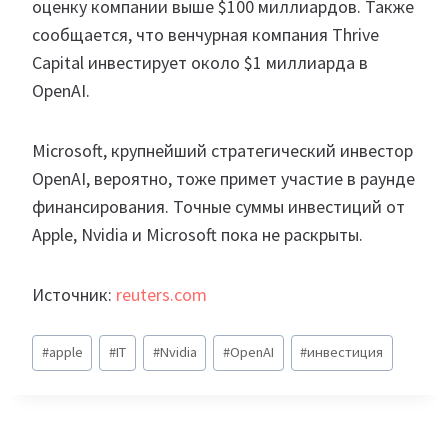
оценку компании выше $100 миллиардов. Также
сообщается, что венчурная компания Thrive
Capital инвестирует около $1 миллиарда в
OpenAI.
Microsoft, крупнейший стратегический инвестор
OpenAI, вероятно, тоже примет участие в раунде
финансирования. Точные суммы инвестиций от
Apple, Nvidia и Microsoft пока не раскрыты.
Источник:
reuters.com
Метки
#
apple
#
IT
#
Nvidia
#
OpenAI
#
инвестиция
записи: