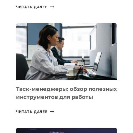
ИИ-
ЧИТАТЬ ДАЛЕЕ
АССИСТЕНТ
ДЛЯ
БИЗНЕСА:
КАКИЕ
3
ЗАДАЧИ
ЕМУ
МОЖНО
ПОРУЧИТЬ
УЖЕ
СЕГОДНЯ
Таск-менеджеры: обзор полезных
инструментов для работы
ТАСК-
ЧИТАТЬ ДАЛЕЕ
МЕНЕДЖЕРЫ:
ОБЗОР
ПОЛЕЗНЫХ