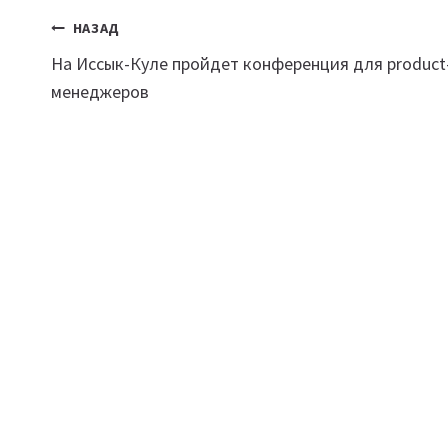
Навигация
НАЗАД
На Иссык-Куле пройдет конференция для product
по
менеджеров
записям