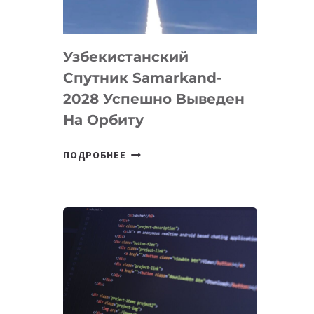
«ИСКУССТВЕННОГО
ИНЖЕНЕРА»
Узбекистанский
Спутник Samarkand-
2028 Успешно Выведен
На Орбиту
УЗБЕКИСТАНСКИЙ
ПОДРОБНЕЕ
СПУТНИК
SAMARKAND-
2028
УСПЕШНО
ВЫВЕДЕН
НА
ОРБИТУ