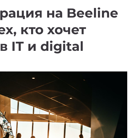
рация на Beeline
х, кто хочет
 IT и digital