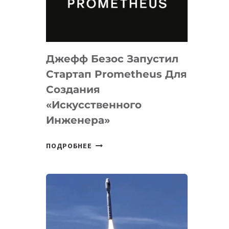
ДЛЯ
ПРОГРАММИРОВАНИЯ
НА
MACOS
Джефф Безос Запустил
И
LINUX
Стартап Prometheus Для
Создания
«искусственного
Инженера»
ДЖЕФФ
ПОДРОБНЕЕ
БЕЗОС
ЗАПУСТИЛ
СТАРТАП
PROMETHEUS
ДЛЯ
СОЗДАНИЯ