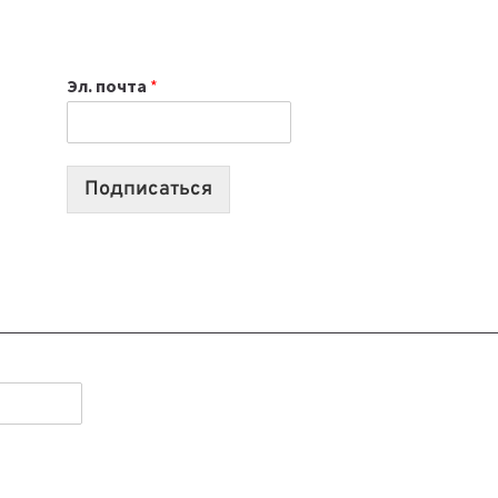
ИЮЛЯ:
9
ВЫПУСКОВ
Эл. почта
*
О
ТЕХНОЛОГИЯХ,
ИИ-
АГЕНТАХ
Подписаться
И
СТАРТАПАХ