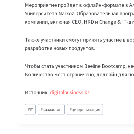
Мероприятие пройдет в офлайн-формате в Ал
Университета Narxoz. Образовательная прог
компании, включая CEO, HRD и Change & IT-д
Также участники смогут принять участие в во
разработке новых продуктов.
Чтобы стать участником Beeline Bootcamp, 
Количество мест ограничено, дедлайн для под
Источник:
digitalbusiness.kz
Метки
#
IT
#
казахстан
#
цифровизация
записи: