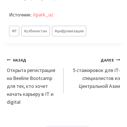
Источник:
itpark_uz
Метки
#
IT
#
узбекистан
#
цифровизация
записи:
Навигация
НАЗАД
ДАЛЕЕ
по
Открыта регистрация
5 стажировок для IT-
на Beeline Bootcamp
специалистов из
записям
для тех, кто хочет
Центральной Азии
начать карьеру в IT и
digital