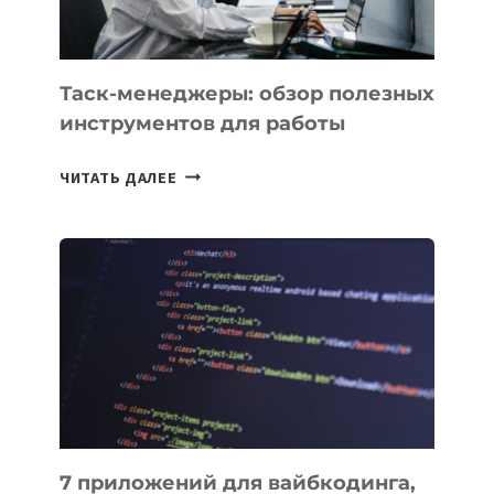
МОЖНО
ПОРУЧИТЬ
УЖЕ
СЕГОДНЯ
Таск-менеджеры: обзор полезных
инструментов для работы
ТАСК-
ЧИТАТЬ ДАЛЕЕ
МЕНЕДЖЕРЫ:
ОБЗОР
ПОЛЕЗНЫХ
ИНСТРУМЕНТОВ
ДЛЯ
РАБОТЫ
7 приложений для вайбкодинга,