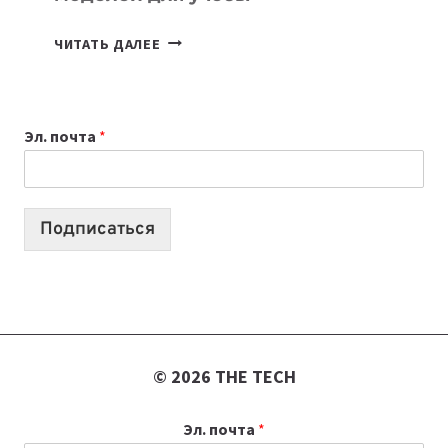
КАКОЙ
ЧИТАТЬ ДАЛЕЕ
НОУТБУК
ВЫБРАТЬ
К
Эл. почта
*
УЧЕБНОМУ
ГОДУ
2026:
10
Подписаться
ЛУЧШИХ
МОДЕЛЕЙ
ДЛЯ
УЧЕБЫ
© 2026 THE TECH
Эл. почта
*