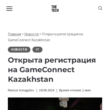
Перейти
к
содержимому
Главная
>
Новости
>
Открыта регистрация на
GameConnect Kazakhstan
НОВОСТИ
IT
Открыта регистрация
на GameConnect
Kazakhstan
Mansur Ismagulov
18.06.2024
Время чтения:
1
мин