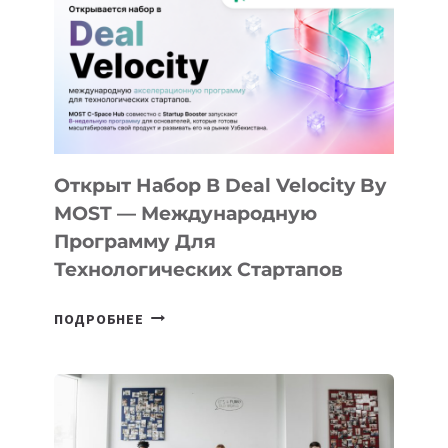
КАК
AI
YOUTH
CAMP
ДАЛ
30
ПОДРОСТКАМ
БИЛЕТ
Открыт Набор В Deal Velocity By
В
MOST — Международную
IT-
Программу Для
ПРЕДПРИНИМАТЕЛЬСТВО
Технологических Стартапов
ОТКРЫТ
ПОДРОБНЕЕ
НАБОР
В
DEAL
VELOCITY
BY