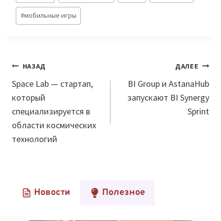
#
мобильные игры
Навигация
НАЗАД
ДАЛЕЕ
по
Space Lab — стартап,
BI Group и AstanaHub
который
запускают BI Synergy
записям
специализируется в
Sprint
области космических
технологий
Новости
Полезное