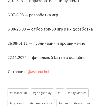
2.07-5.07 — образовательный буткемп
6.07-6.08 — разработка игр
6.08-26.08 — отбор топ-30 игр и их доработка
26.08-01.11 — публикация и продвижение
22.11.2024 — финальный баттл в офлайне.
Источник:
@astana.hub
Метки
#
AstanaHub
#
google play
#
IT
#
Play Market
записи:
#
буткемп
#
возможности
#
игры
#
казахстан