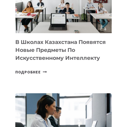
MOST
—
МЕЖДУНАРОДНУЮ
ПРОГРАММУ
ДЛЯ
ТЕХНОЛОГИЧЕСКИХ
В Школах Казахстана Появятся
СТАРТАПОВ
Новые Предметы По
Искусственному Интеллекту
В
ПОДРОБНЕЕ
ШКОЛАХ
КАЗАХСТАНА
ПОЯВЯТСЯ
НОВЫЕ
ПРЕДМЕТЫ
ПО
ИСКУССТВЕННОМУ
ИНТЕЛЛЕКТУ