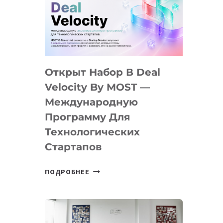
AI
YOUTH
CAMP
ДАЛ
30
Открыт Набор В Deal
ПОДРОСТКАМ
БИЛЕТ
Velocity By MOST —
В
Международную
IT-
Программу Для
ПРЕДПРИНИМАТЕЛЬСТВО
Технологических
Стартапов
ОТКРЫТ
ПОДРОБНЕЕ
НАБОР
В
DEAL
VELOCITY