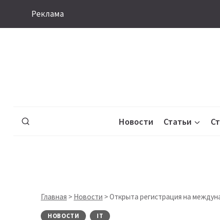
Перейти
Реклама
к
содержимому
Новости
Статьи
С
Главная
>
Новости
>
Открыта регистрация на междуна
НОВОСТИ
IT