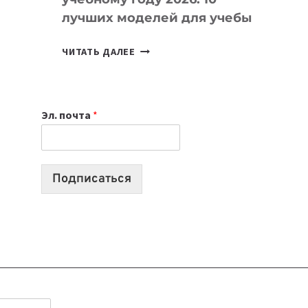
лучших моделей для учебы
КАКОЙ
ЧИТАТЬ ДАЛЕЕ
НОУТБУК
ВЫБРАТЬ
К
Эл. почта
*
УЧЕБНОМУ
ГОДУ
2026:
10
Подписаться
ЛУЧШИХ
МОДЕЛЕЙ
ДЛЯ
УЧЕБЫ