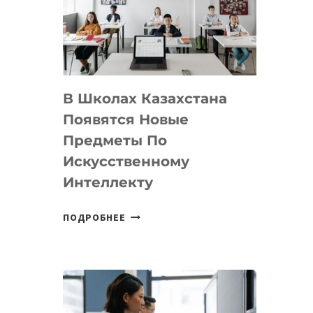
BY
MOST
—
МЕЖДУНАРОДНУЮ
ПРОГРАММУ
В Школах Казахстана
ДЛЯ
ТЕХНОЛОГИЧЕСКИХ
Появятся Новые
СТАРТАПОВ
Предметы По
Искусственному
Интеллекту
В
ПОДРОБНЕЕ
ШКОЛАХ
КАЗАХСТАНА
ПОЯВЯТСЯ
НОВЫЕ
ПРЕДМЕТЫ