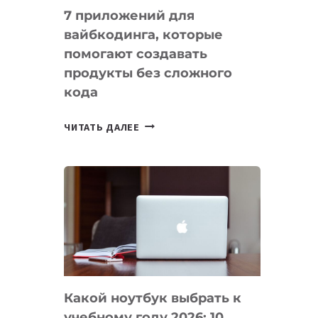
7 приложений для
вайбкодинга, которые
помогают создавать
продукты без сложного
кода
7
ЧИТАТЬ ДАЛЕЕ
ПРИЛОЖЕНИЙ
ДЛЯ
ВАЙБКОДИНГА,
КОТОРЫЕ
ПОМОГАЮТ
СОЗДАВАТЬ
ПРОДУКТЫ
БЕЗ
СЛОЖНОГО
Какой ноутбук выбрать к
КОДА
учебному году 2026: 10