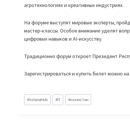
агротехнологиях и креативных индустриях.
На форуме выступят мировые эксперты, пройд
мастер-классы. Особое внимание уделят воп
цифровых навыков и AI-искусству.
Традиционно форум откроет Президент Респ
Зарегистрироваться и купить билет можно н
Метки
#
AstanaHub
#
IT
#
казахстан
записи: