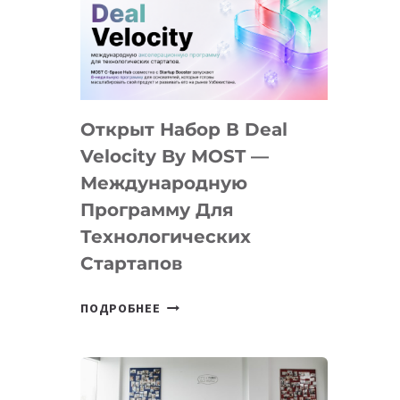
AI
YOUTH
CAMP
ДАЛ
30
Открыт Набор В Deal
ПОДРОСТКАМ
БИЛЕТ
Velocity By MOST —
В
Международную
IT-
Программу Для
ПРЕДПРИНИМАТЕЛЬСТВО
Технологических
Стартапов
ОТКРЫТ
ПОДРОБНЕЕ
НАБОР
В
DEAL
VELOCITY