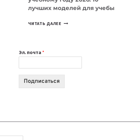
лучших моделей для учебы
КАКОЙ
ЧИТАТЬ ДАЛЕЕ
НОУТБУК
ВЫБРАТЬ
К
Эл. почта
*
УЧЕБНОМУ
ГОДУ
2026:
10
Подписаться
ЛУЧШИХ
МОДЕЛЕЙ
ДЛЯ
УЧЕБЫ