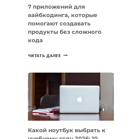
7 приложений для
вайбкодинга, которые
помогают создавать
продукты без сложного
кода
7
ЧИТАТЬ ДАЛЕЕ
ПРИЛОЖЕНИЙ
ДЛЯ
ВАЙБКОДИНГА,
КОТОРЫЕ
ПОМОГАЮТ
СОЗДАВАТЬ
ПРОДУКТЫ
БЕЗ
СЛОЖНОГО
Какой ноутбук выбрать к
КОДА
учебному году 2026: 10