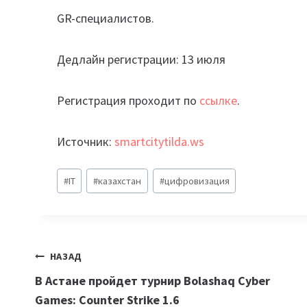
GR-специалистов.
Дедлайн регистрации: 13 июля
Регистрация проходит по
ссылке
.
Источник:
smartcitytilda.ws
Метки
#
IT
#
казахстан
#
цифровизация
записи:
Навигация
НАЗАД
В Астане пройдет турнир Bolashaq Cyber
по
Games: Counter Strike 1.6