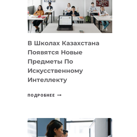
BY
MOST
—
МЕЖДУНАРОДНУЮ
ПРОГРАММУ
В Школах Казахстана
ДЛЯ
ТЕХНОЛОГИЧЕСКИХ
Появятся Новые
СТАРТАПОВ
Предметы По
Искусственному
Интеллекту
В
ПОДРОБНЕЕ
ШКОЛАХ
КАЗАХСТАНА
ПОЯВЯТСЯ
НОВЫЕ
ПРЕДМЕТЫ