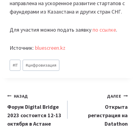
направлена на ускоренное развитие стартапов с
фаундерами из Казахстана и других стран СНГ.
Для участия можно подать заявку
по ссылке
.
Источник:
bluescreen.kz
Метки
#
IT
#
цифровизация
записи:
Навигация
НАЗАД
ДАЛЕЕ
по
Форум Digital Bridge
Открыта
2023 состоится 12-13
регистрация на
записям
октября в Астане
Datathon