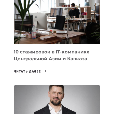
ИСТОРИИ
ЗАВОЕВАЛА
МЕДАЛЬ
НА
МЕЖДУНАРОДНОЙ
ОЛИМПИАДЕ
ПО
ИИ
10 стажировок в IT-компаниях
Центральной Азии и Кавказа
10
ЧИТАТЬ ДАЛЕЕ
СТАЖИРОВОК
В
IT-
КОМПАНИЯХ
ЦЕНТРАЛЬНОЙ
АЗИИ