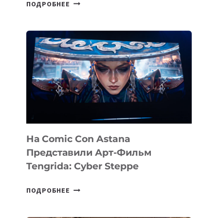
SILKROAD
ПОДРОБНЕЕ
ANGELS
ИНВЕСТИРОВАЛ
В
PERCEPTIS
—
AI-
ПЛАТФОРМУ
ДЛЯ
КОНСАЛТИНГОВОЙ
ИНДУСТРИИ
На Comic Con Astana
Представили Арт-Фильм
Tengrida: Cyber Steppe
НА
ПОДРОБНЕЕ
COMIC
CON