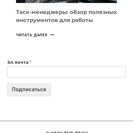
УЖЕ
СЕГОДНЯ
Таск-менеджеры: обзор полезных
инструментов для работы
ТАСК-
ЧИТАТЬ ДАЛЕЕ
МЕНЕДЖЕРЫ:
ОБЗОР
ПОЛЕЗНЫХ
Эл. почта
*
ИНСТРУМЕНТОВ
ДЛЯ
РАБОТЫ
Подписаться