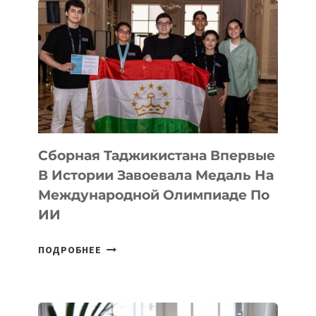
ASTANA
ПРЕДСТАВИЛИ
АРТ-
ФИЛЬМ
TENGRIDA:
CYBER
STEPPE
Сборная Таджикистана Впервые
В Истории Завоевала Медаль На
Международной Олимпиаде По
ИИ
СБОРНАЯ
ПОДРОБНЕЕ
ТАДЖИКИСТАНА
ВПЕРВЫЕ
В