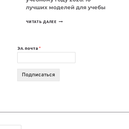
лучших моделей для учебы
КАКОЙ
ЧИТАТЬ ДАЛЕЕ
НОУТБУК
ВЫБРАТЬ
К
Эл. почта
*
УЧЕБНОМУ
ГОДУ
2026:
10
Подписаться
ЛУЧШИХ
МОДЕЛЕЙ
ДЛЯ
УЧЕБЫ