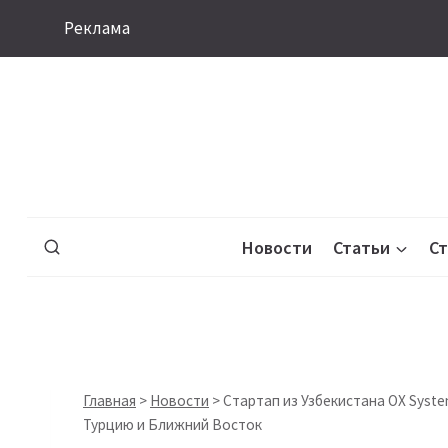
Перейти
Реклама
к
содержимому
Новости
Статьи
С
Главная
>
Новости
>
Стартап из Узбекистана OX Syst
Турцию и Ближний Восток