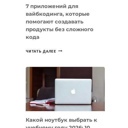
7 приложений для
вайбкодинга, которые
помогают создавать
продукты без сложного
кода
7
ЧИТАТЬ ДАЛЕЕ
ПРИЛОЖЕНИЙ
ДЛЯ
ВАЙБКОДИНГА,
КОТОРЫЕ
ПОМОГАЮТ
СОЗДАВАТЬ
ПРОДУКТЫ
БЕЗ
СЛОЖНОГО
Какой ноутбук выбрать к
КОДА
учебному году 2026: 10