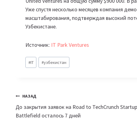
United Ventures на общую сумму $900 000. В ра
Уже спустя несколько месяцев компания дем
масштабирования, подтверждая высокий поте
Узбекистане.
Источник:
IT Park Ventures
Метки
#
IT
#
узбекистан
записи:
Навигация
НАЗАД
До закрытия заявок на Road to TechCrunch Startu
по
Battlefield осталось 7 дней
записям