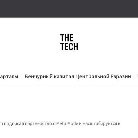
тартапы
Венчурный капитал Центральной Евразии
em подписал партнерство с Meta Mode и масштабируется в