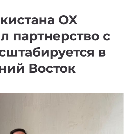
екистана OX
л партнерство с
сштабируется в
ний Восток