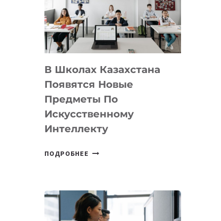
BY
MOST
—
МЕЖДУНАРОДНУЮ
ПРОГРАММУ
В Школах Казахстана
ДЛЯ
ТЕХНОЛОГИЧЕСКИХ
Появятся Новые
СТАРТАПОВ
Предметы По
Искусственному
Интеллекту
В
ПОДРОБНЕЕ
ШКОЛАХ
КАЗАХСТАНА
ПОЯВЯТСЯ
НОВЫЕ
ПРЕДМЕТЫ