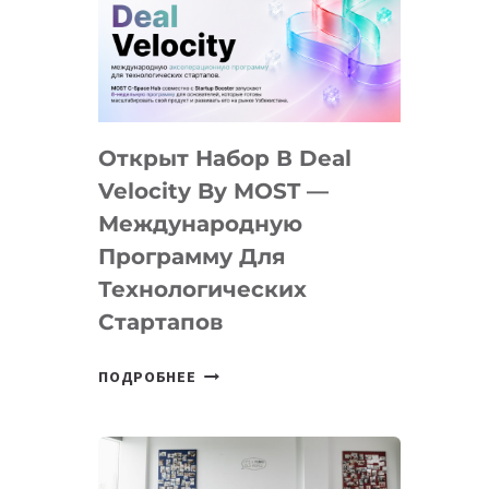
AI
YOUTH
CAMP
ДАЛ
30
Открыт Набор В Deal
ПОДРОСТКАМ
БИЛЕТ
Velocity By MOST —
В
Международную
IT-
Программу Для
ПРЕДПРИНИМАТЕЛЬСТВО
Технологических
Стартапов
ОТКРЫТ
ПОДРОБНЕЕ
НАБОР
В
DEAL
VELOCITY