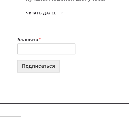
КАКОЙ
ЧИТАТЬ ДАЛЕЕ
НОУТБУК
ВЫБРАТЬ
К
Эл. почта
*
УЧЕБНОМУ
ГОДУ
2026:
10
Подписаться
ЛУЧШИХ
МОДЕЛЕЙ
ДЛЯ
УЧЕБЫ