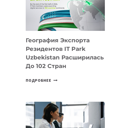
ПРЕДМЕТЫ
ПО
ИСКУССТВЕННОМУ
ИНТЕЛЛЕКТУ
География Экспорта
Резидентов IT Park
Uzbekistan Расширилась
До 102 Стран
ГЕОГРАФИЯ
ПОДРОБНЕЕ
ЭКСПОРТА
РЕЗИДЕНТОВ
IT
PARK
UZBEKISTAN
РАСШИРИЛАСЬ