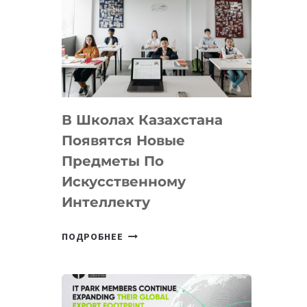
DEAL
VELOCITY
BY
MOST
—
МЕЖДУНАРОДНУЮ
ПРОГРАММУ
В Школах Казахстана
ДЛЯ
ТЕХНОЛОГИЧЕСКИХ
Появятся Новые
СТАРТАПОВ
Предметы По
Искусственному
Интеллекту
В
ПОДРОБНЕЕ
ШКОЛАХ
КАЗАХСТАНА
ПОЯВЯТСЯ
НОВЫЕ