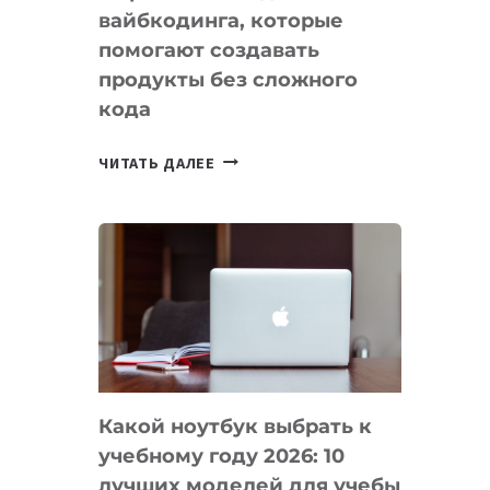
вайбкодинга, которые
помогают создавать
продукты без сложного
кода
7
ЧИТАТЬ ДАЛЕЕ
ПРИЛОЖЕНИЙ
ДЛЯ
ВАЙБКОДИНГА,
КОТОРЫЕ
ПОМОГАЮТ
СОЗДАВАТЬ
ПРОДУКТЫ
БЕЗ
СЛОЖНОГО
Какой ноутбук выбрать к
КОДА
учебному году 2026: 10
лучших моделей для учебы