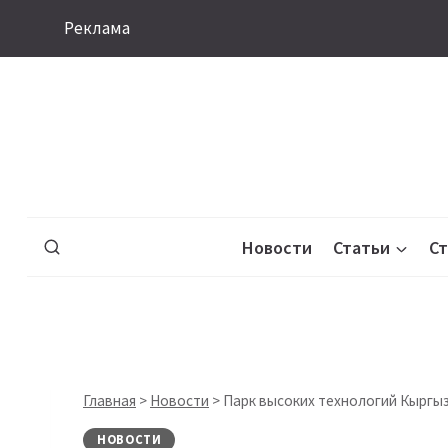
Перейти
Реклама
к
содержимому
Новости
Статьи
С
Главная
>
Новости
>
Парк высоких технологий Кыргыз
НОВОСТИ