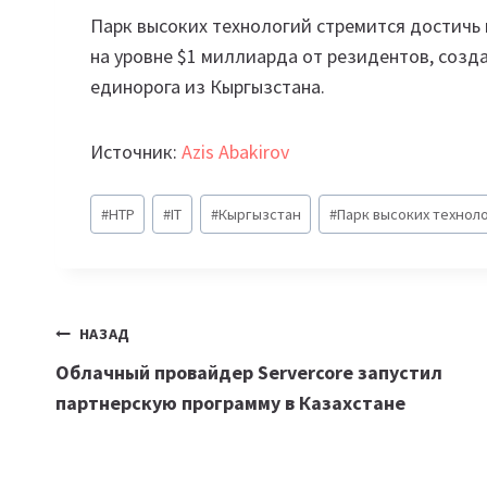
Парк высоких технологий стремится достичь
на уровне $1 миллиарда от резидентов, созда
единорога из Кыргызстана.
Источник:
Azis Abakirov
Метки
#
HTP
#
IT
#
Кыргызстан
#
Парк высоких технол
записи:
Навигация
НАЗАД
Облачный провайдер Servercore запустил
по
партнерскую программу в Казахстане
записям