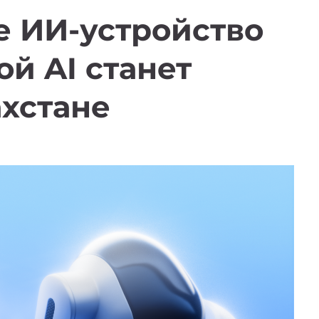
е ИИ-устройство
ой AI станет
захстане