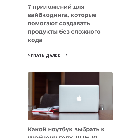
7 приложений для
вайбкодинга, которые
помогают создавать
продукты без сложного
кода
7
ЧИТАТЬ ДАЛЕЕ
ПРИЛОЖЕНИЙ
ДЛЯ
ВАЙБКОДИНГА,
КОТОРЫЕ
ПОМОГАЮТ
СОЗДАВАТЬ
ПРОДУКТЫ
БЕЗ
СЛОЖНОГО
Какой ноутбук выбрать к
КОДА
учебному году 2026: 10