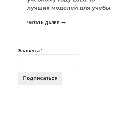
лучших моделей для учебы
КАКОЙ
ЧИТАТЬ ДАЛЕЕ
НОУТБУК
ВЫБРАТЬ
К
Эл. почта
*
УЧЕБНОМУ
ГОДУ
2026:
10
Подписаться
ЛУЧШИХ
МОДЕЛЕЙ
ДЛЯ
УЧЕБЫ