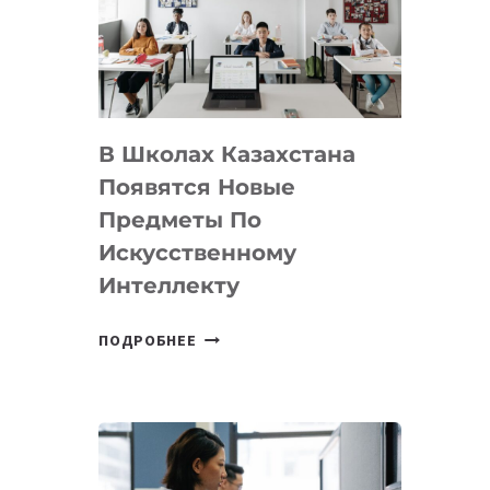
BY
MOST
—
МЕЖДУНАРОДНУЮ
ПРОГРАММУ
В Школах Казахстана
ДЛЯ
ТЕХНОЛОГИЧЕСКИХ
Появятся Новые
СТАРТАПОВ
Предметы По
Искусственному
Интеллекту
В
ПОДРОБНЕЕ
ШКОЛАХ
КАЗАХСТАНА
ПОЯВЯТСЯ
НОВЫЕ
ПРЕДМЕТЫ