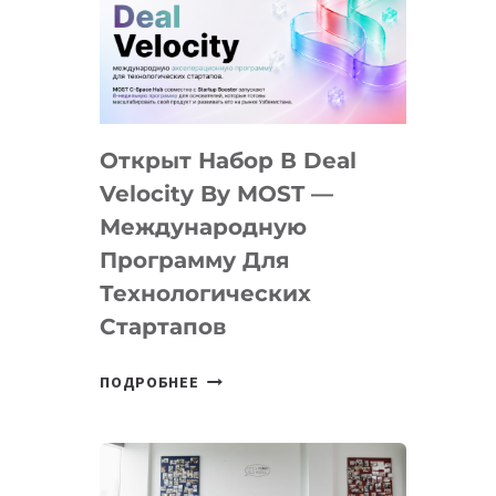
AI
YOUTH
CAMP
ДАЛ
30
Открыт Набор В Deal
ПОДРОСТКАМ
БИЛЕТ
Velocity By MOST —
В
Международную
IT-
Программу Для
ПРЕДПРИНИМАТЕЛЬСТВО
Технологических
Стартапов
ОТКРЫТ
ПОДРОБНЕЕ
НАБОР
В
DEAL
VELOCITY