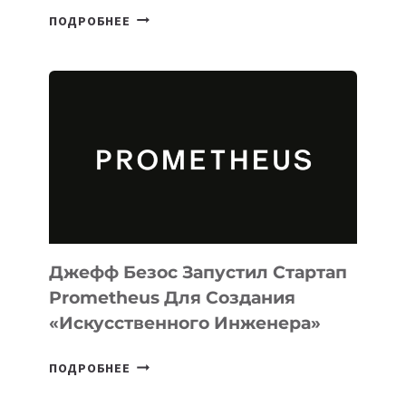
META
ПОДРОБНЕЕ
ВЫПУСТИЛА
ИИ-
АГЕНТА
MUSE
CODE
ДЛЯ
ПРОГРАММИРОВАНИЯ
НА
MACOS
И
LINUX
Джефф Безос Запустил Стартап
Prometheus Для Создания
«искусственного Инженера»
ДЖЕФФ
ПОДРОБНЕЕ
БЕЗОС