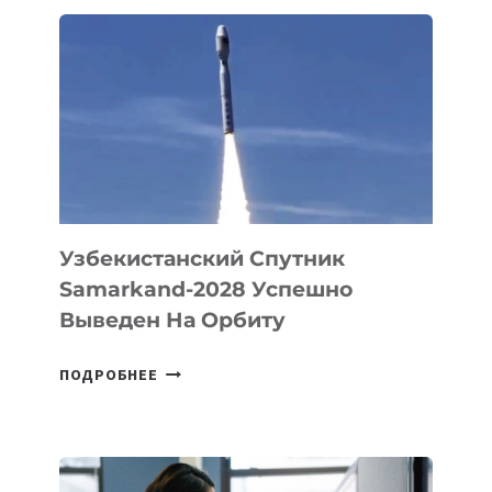
ЗАПУСТИЛ
СТАРТАП
PROMETHEUS
ДЛЯ
СОЗДАНИЯ
«ИСКУССТВЕННОГО
ИНЖЕНЕРА»
Узбекистанский Спутник
Samarkand-2028 Успешно
Выведен На Орбиту
УЗБЕКИСТАНСКИЙ
ПОДРОБНЕЕ
СПУТНИК
SAMARKAND-
2028
УСПЕШНО