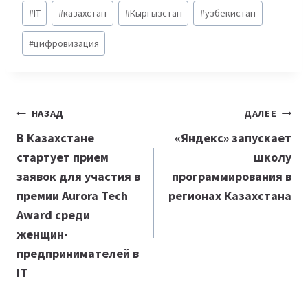
Метки
#
IT
#
казахстан
#
Кыргызстан
#
узбекистан
записи:
#
цифровизация
Навигация
НАЗАД
ДАЛЕЕ
по
В Казахстане
«Яндекс» запускает
стартует прием
школу
записям
заявок для участия в
программирования в
премии Aurora Tech
регионах Казахстана
Award среди
женщин-
предпринимателей в
IT