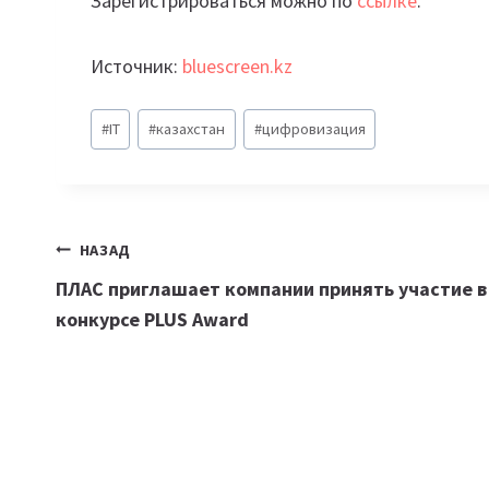
Зарегистрироваться можно по
ссылке
.
Источник:
bluescreen.kz
Метки
#
IT
#
казахстан
#
цифровизация
записи:
Навигация
НАЗАД
ПЛАС приглашает компании принять участие в
по
конкурсе PLUS Award
записям