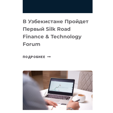
В Узбекистане Пройдет
Первый Silk Road
Finance & Technology
Forum
В
ПОДРОБНЕЕ
УЗБЕКИСТАНЕ
ПРОЙДЕТ
ПЕРВЫЙ
SILK
ROAD
FINANCE
&
TECHNOLOGY
FORUM