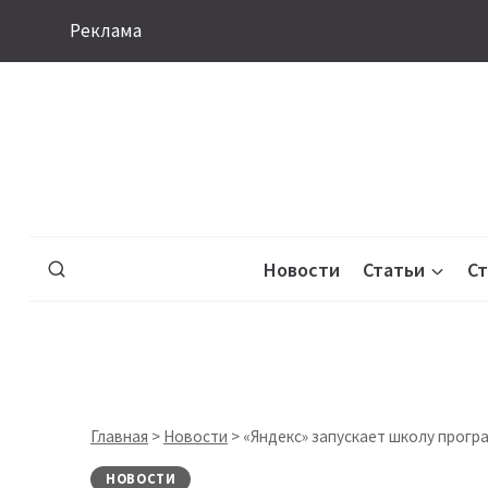
Перейти
Реклама
к
содержимому
Новости
Статьи
С
Главная
>
Новости
>
«Яндекс» запускает школу прогр
НОВОСТИ