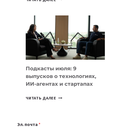
НОУТБУК
ВЫБРАТЬ
К
УЧЕБНОМУ
ГОДУ
2026:
10
ЛУЧШИХ
МОДЕЛЕЙ
Подкасты июля: 9
ДЛЯ
выпусков о технологиях,
УЧЕБЫ
ИИ-агентах и стартапах
ПОДКАСТЫ
ЧИТАТЬ ДАЛЕЕ
ИЮЛЯ:
9
ВЫПУСКОВ
Эл. почта
*
О