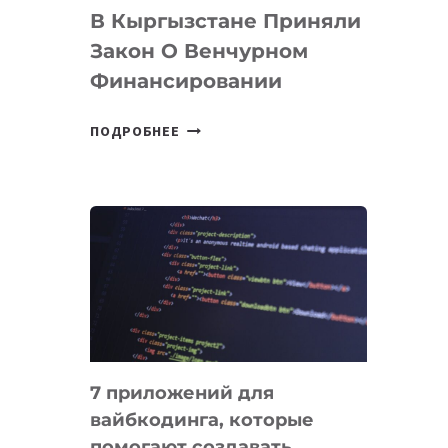
В Кыргызстане Приняли
Закон О Венчурном
Финансировании
В
ПОДРОБНЕЕ
КЫРГЫЗСТАНЕ
ПРИНЯЛИ
ЗАКОН
О
ВЕНЧУРНОМ
ФИНАНСИРОВАНИИ
7 приложений для
вайбкодинга, которые
помогают создавать