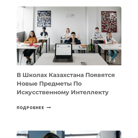
В
DEAL
VELOCITY
BY
MOST
—
МЕЖДУНАРОДНУЮ
ПРОГРАММУ
ДЛЯ
ТЕХНОЛОГИЧЕСКИХ
В Школах Казахстана Появятся
СТАРТАПОВ
Новые Предметы По
Искусственному Интеллекту
В
ПОДРОБНЕЕ
ШКОЛАХ
КАЗАХСТАНА
ПОЯВЯТСЯ
НОВЫЕ