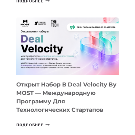
ПОДРОБНЕЕ
ДОЛИНЫ
ДО
АЛМАТЫ:
КАК
AI
YOUTH
CAMP
ДАЛ
30
ПОДРОСТКАМ
БИЛЕТ
Открыт Набор В Deal Velocity By
В
MOST — Международную
IT-
Программу Для
ПРЕДПРИНИМАТЕЛЬСТВО
Технологических Стартапов
ОТКРЫТ
ПОДРОБНЕЕ
НАБОР