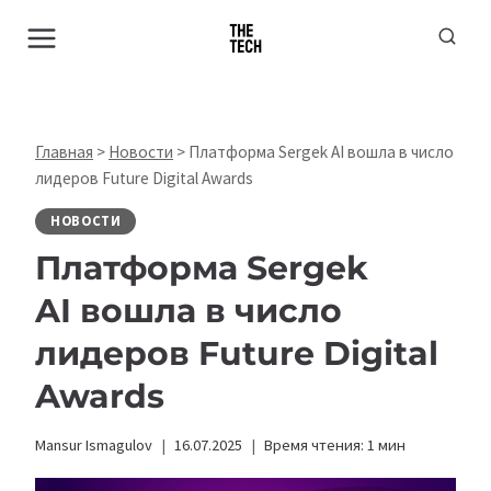
Перейти
к
содержимому
Главная
>
Новости
>
Платформа Sergek AI вошла в число
лидеров Future Digital Awards
НОВОСТИ
Платформа Sergek
AI вошла в число
лидеров Future Digital
Awards
Mansur Ismagulov
16.07.2025
Время чтения:
1
мин