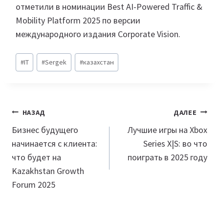
отметили в номинации Best AI-Powered Traffic &
Mobility Platform 2025 по версии
международного издания Corporate Vision.
Метки
#
IT
#
Sergek
#
казахстан
записи:
Навигация
НАЗАД
ДАЛЕЕ
по
Бизнес будущего
Лучшие игры на Xbox
начинается с клиента:
Series X|S: во что
записям
что будет на
поиграть в 2025 году
Kazakhstan Growth
Forum 2025