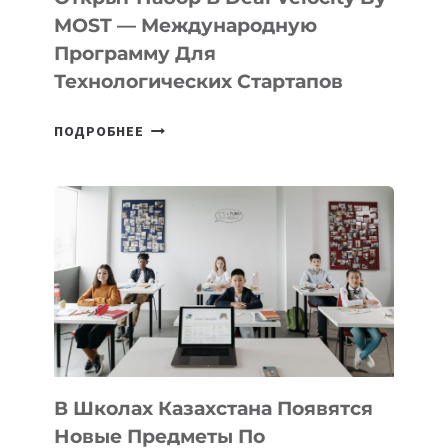
В
MOST — Международную
IT-
Программу Для
ПРЕДПРИНИМАТЕЛЬСТВО
Технологических Стартапов
ОТКРЫТ
ПОДРОБНЕЕ
НАБОР
В
DEAL
VELOCITY
BY
MOST
—
МЕЖДУНАРОДНУЮ
ПРОГРАММУ
ДЛЯ
ТЕХНОЛОГИЧЕСКИХ
В Школах Казахстана Появятся
СТАРТАПОВ
Новые Предметы По