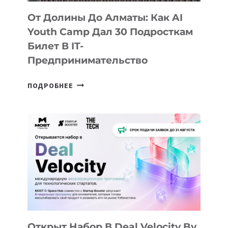
От Долины До Алматы: Как AI
Youth Camp Дал 30 Подросткам
Билет В IT-
Предпринимательство
ОТ
ПОДРОБНЕЕ
ДОЛИНЫ
ДО
АЛМАТЫ:
КАК
AI
YOUTH
CAMP
ДАЛ
30
ПОДРОСТКАМ
БИЛЕТ
Открыт Набор В Deal Velocity By