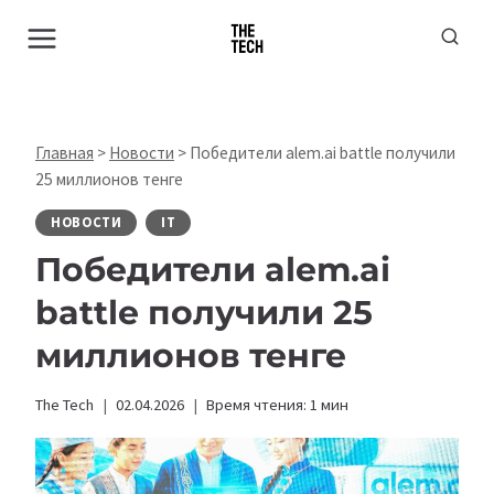
Перейти
к
содержимому
Главная
>
Новости
>
Победители alem.ai battle получили
25 миллионов тенге
НОВОСТИ
IT
Победители alem.ai
battle получили 25
миллионов тенге
The Tech
02.04.2026
Время чтения:
1
мин