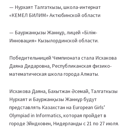
— Нурхаят Талгаткызы, школа-интернат
«КЕМЕЛ БИЛИМ» Актюбинской области
— Бауржанқызы Жаннұр, лицей «Білім-
Инновация» Кызылординской области.
Победительницей Чемпионата стала Исхакова
Даяна Дидаровна, Республиканская физико-
математическая школа города Алматы.
Исхакова Даяна, Бахытжан Әсемай, Талгаткызы
Нурхаят и Бауржанқызы Жаннұр будут
представлять Казахстан на European Girls’
Olympiad in Informatics, которая пройдет в
городе Эйндховен, Нидерланды с 21 по 27 июля.