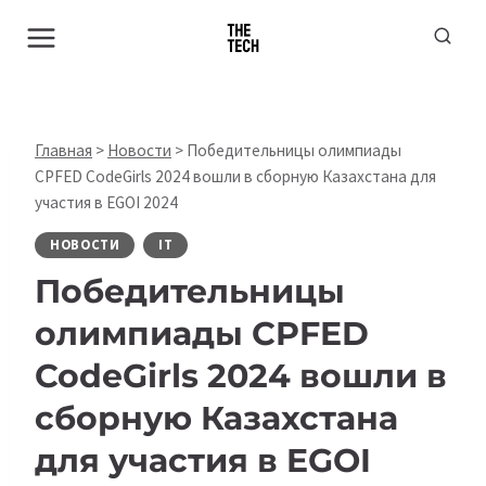
Перейти
к
содержимому
Главная
>
Новости
>
Победительницы олимпиады
CPFED CodeGirls 2024 вошли в сборную Казахстана для
участия в EGOI 2024
НОВОСТИ
IT
Победительницы
олимпиады CPFED
CodeGirls 2024 вошли в
сборную Казахстана
для участия в EGOI