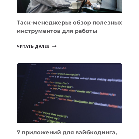
ПОРУЧИТЬ
УЖЕ
СЕГОДНЯ
Таск-менеджеры: обзор полезных
инструментов для работы
ТАСК-
ЧИТАТЬ ДАЛЕЕ
МЕНЕДЖЕРЫ:
ОБЗОР
ПОЛЕЗНЫХ
ИНСТРУМЕНТОВ
ДЛЯ
РАБОТЫ
7 приложений для вайбкодинга,