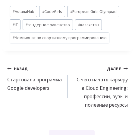
Метки
#
AstanaHub
#
CodeGirls
#
European Girls Olympiad
записи:
#
IT
#
гендерное равенство
#
казахстан
#
Чемпионат по спортивному программированию
Навигация
НАЗАД
ДАЛЕЕ
по
Стартовала программа
С чего начать карьеру
Google developers
в Cloud Engineering:
записям
профессии, вузы и
полезные ресурсы