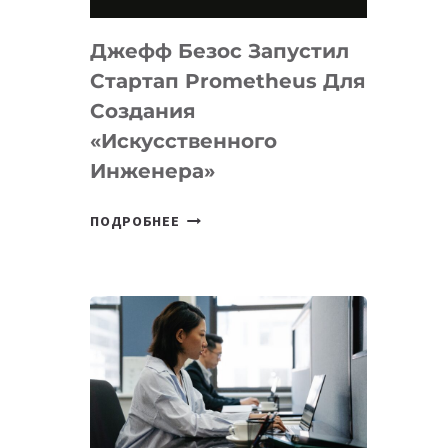
НА
MACOS
Джефф Безос Запустил
И
LINUX
Стартап Prometheus Для
Создания
«искусственного
Инженера»
ДЖЕФФ
ПОДРОБНЕЕ
БЕЗОС
ЗАПУСТИЛ
СТАРТАП
PROMETHEUS
ДЛЯ
СОЗДАНИЯ
«ИСКУССТВЕННОГО
ИНЖЕНЕРА»