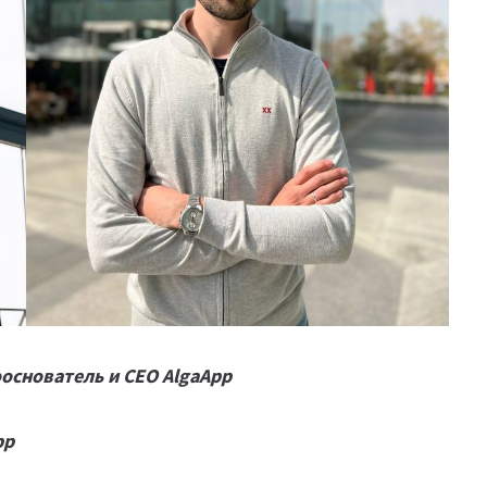
ооснователь и CEO AlgaApp
pp