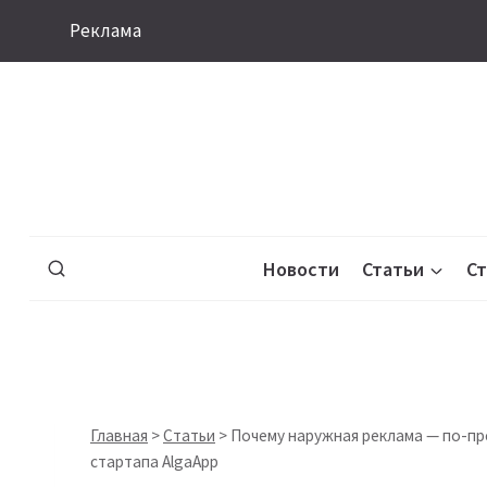
Перейти
Реклама
к
содержимому
Новости
Статьи
С
Главная
>
Статьи
>
Почему наружная реклама — по-п
стартапа AlgaApp