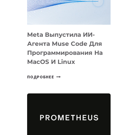
НА
SIGGRAPH
2026
Meta Выпустила ИИ-
Агента Muse Code Для
Программирования На
MacOS И Linux
META
ПОДРОБНЕЕ
ВЫПУСТИЛА
ИИ-
АГЕНТА
MUSE
CODE
ДЛЯ
ПРОГРАММИРОВАНИЯ