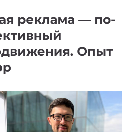
ая реклама — по-
ективный
одвижения. Опыт
pp