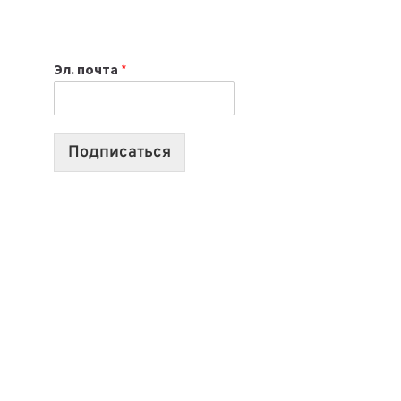
НОУТБУК
ВЫБРАТЬ
К
Эл. почта
*
УЧЕБНОМУ
ГОДУ
2026:
10
Подписаться
ЛУЧШИХ
МОДЕЛЕЙ
ДЛЯ
УЧЕБЫ