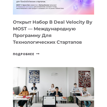
ДАЛ
30
ПОДРОСТКАМ
БИЛЕТ
Открыт Набор В Deal Velocity By
В
MOST — Международную
IT-
Программу Для
ПРЕДПРИНИМАТЕЛЬСТВО
Технологических Стартапов
ОТКРЫТ
ПОДРОБНЕЕ
НАБОР
В
DEAL
VELOCITY
BY
MOST
—
МЕЖДУНАРОДНУЮ
ПРОГРАММУ