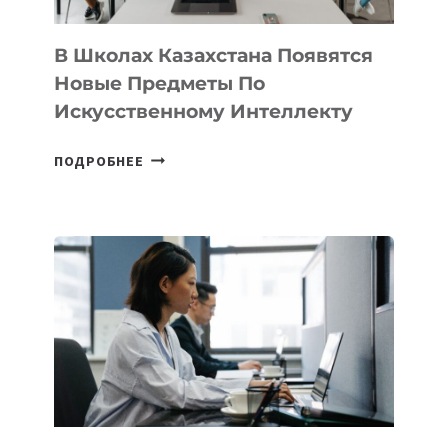
ДЛЯ
ТЕХНОЛОГИЧЕСКИХ
В Школах Казахстана Появятся
СТАРТАПОВ
Новые Предметы По
Искусственному Интеллекту
В
ПОДРОБНЕЕ
ШКОЛАХ
КАЗАХСТАНА
ПОЯВЯТСЯ
НОВЫЕ
ПРЕДМЕТЫ
ПО
ИСКУССТВЕННОМУ
ИНТЕЛЛЕКТУ