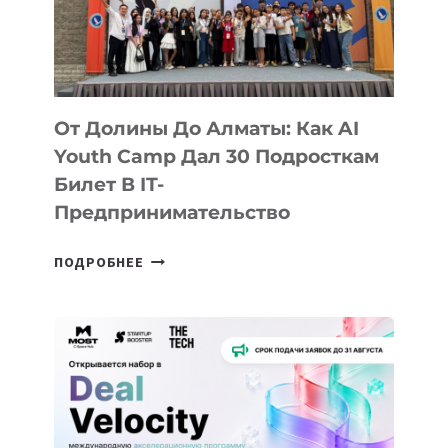
От Долины До Алматы: Как AI
Youth Camp Дал 30 Подросткам
Билет В IT-
Предпринимательство
ОТ
ПОДРОБНЕЕ
ДОЛИНЫ
ДО
АЛМАТЫ:
КАК
AI
YOUTH
CAMP