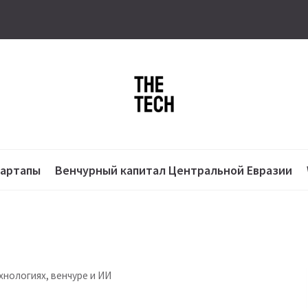
тартапы
Венчурный капитал Центральной Евразии
хнологиях, венчуре и ИИ