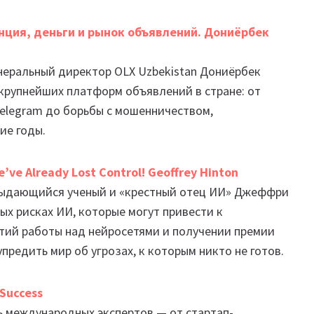
енция, деньги и рынок объявлений. Дониёрбек
неральный директор OLX Uzbekistan Дониёрбек
 крупнейших платформ объявлений в стране: от
elegram до борьбы с мошенничеством,
ие годы.
e’ve Already Lost Control! Geoffrey Hinton
O выдающийся ученый и «крестный отец ИИ» Джеффри
ых рисках ИИ, которые могут привести к
тий работы над нейросетями и получении премии
предить мир об угрозах, к которым никто не готов.
 Success
ть международных экспертов — от стартап-