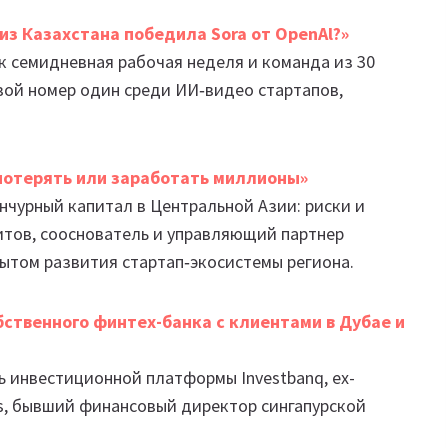
 из Казахстана победила Sora от OpenAl?»
ак семидневная рабочая неделя и команда из 30
овой номер один среди ИИ‑видео стартапов,
потерять или заработать миллионы»
нчурный капитал в Центральной Азии: риски и
итов, сооснователь и управляющий партнер
опытом развития стартап‑экосистемы региона.
обственного финтех-банка с клиентами в Дубае и
ь инвестиционной платформы Investbanq, ex-
es, бывший финансовый директор сингапурской