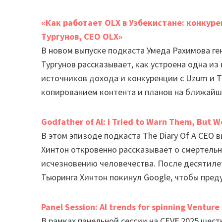
«Как работает OLX в Узбекистане: конкур
Тургунов, CEO OLX»
В новом выпуске подкаста Умеда Рахимова ге
Тургунов рассказывает, как устроена одна из
источников дохода и конкуренции с Uzum и T
копированием контента и планов на ближайш
Godfather of Al: I Tried to Warn Them, But W
В этом эпизоде подкаста The Diary Of A CE
Хинтон откровенно рассказывает о смертельн
исчезновению человечества. После десятиле
Тьюринга Хинтон покинул Google, чтобы преду
Panel Session: Al trends for spinning Venture
В рамках панельной сессии на CEVF 2025 шес