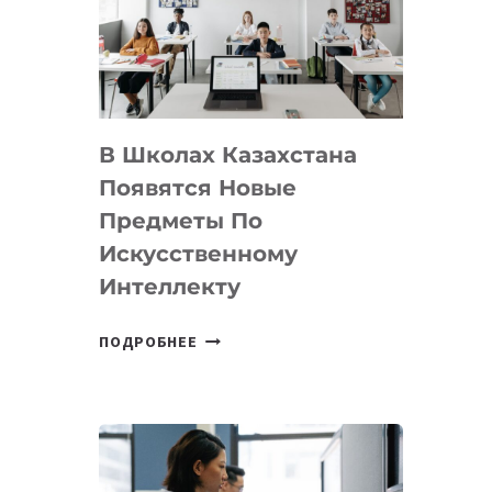
BY
MOST
—
МЕЖДУНАРОДНУЮ
ПРОГРАММУ
В Школах Казахстана
ДЛЯ
ТЕХНОЛОГИЧЕСКИХ
Появятся Новые
СТАРТАПОВ
Предметы По
Искусственному
Интеллекту
В
ПОДРОБНЕЕ
ШКОЛАХ
КАЗАХСТАНА
ПОЯВЯТСЯ
НОВЫЕ
ПРЕДМЕТЫ