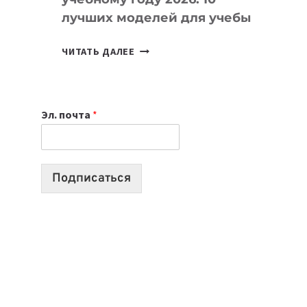
лучших моделей для учебы
КАКОЙ
ЧИТАТЬ ДАЛЕЕ
НОУТБУК
ВЫБРАТЬ
К
Эл. почта
*
УЧЕБНОМУ
ГОДУ
2026:
10
Подписаться
ЛУЧШИХ
МОДЕЛЕЙ
ДЛЯ
УЧЕБЫ