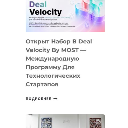
AI
YOUTH
CAMP
ДАЛ
30
Открыт Набор В Deal
ПОДРОСТКАМ
БИЛЕТ
Velocity By MOST —
В
Международную
IT-
Программу Для
ПРЕДПРИНИМАТЕЛЬСТВО
Технологических
Стартапов
ОТКРЫТ
ПОДРОБНЕЕ
НАБОР
В
DEAL
VELOCITY