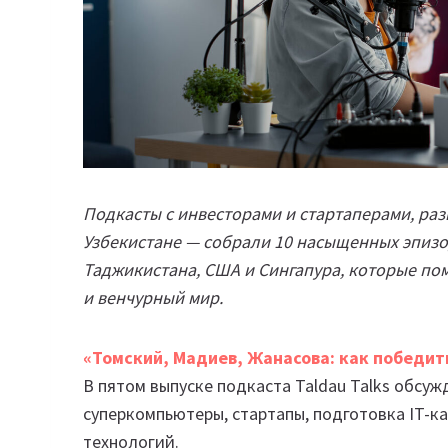
Подкасты с инвесторами и стартаперами, ра
Узбекистане — собрали 10 насыщенных эпизод
Таджикистана, США и Сингапура, которые пом
и венчурный мир.
«Томский, Мадиев, Жанасова: как победит
В пятом выпуске подкаста Taldau Talks обсуж
суперкомпьютеры, стартапы, подготовка IT-к
технологий.