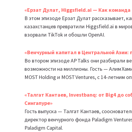
«Ерзат Дулат, Higgsfield.ai — Как команда
В этом эпизоде Ерзат Дулат рассказывает, к
казахстанцев превратили Higgsfield.ai в мир
взорвали TikTok и обошли OpenAI.
«Венчурный капитал в Центральной Азии: 
Во втором эпизоде AP Talks они разбирали ве
возможности на миллионы. Гость — Алим Хам
MOST Holding и MOST Ventures, с 14‑летним 
«Талгат Кантаев, Investbanq: от Віg4 до с
Сингапуре»
Гость выпуска — Талгат Кантаев, соосновател
директор венчурного фонда Paladigm Ventur
Paladigm Capital.