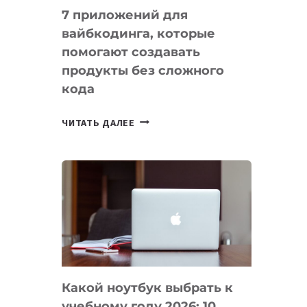
7 приложений для
вайбкодинга, которые
помогают создавать
продукты без сложного
кода
7
ЧИТАТЬ ДАЛЕЕ
ПРИЛОЖЕНИЙ
ДЛЯ
ВАЙБКОДИНГА,
КОТОРЫЕ
ПОМОГАЮТ
СОЗДАВАТЬ
ПРОДУКТЫ
БЕЗ
СЛОЖНОГО
Какой ноутбук выбрать к
КОДА
учебному году 2026: 10