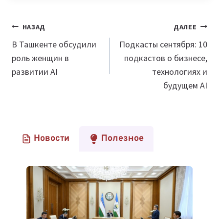
Навигация
НАЗАД
ДАЛЕЕ
по
В Ташкенте обсудили
Подкасты сентября: 10
роль женщин в
подкастов о бизнесе,
записям
развитии AI
технологиях и
будущем AI
Новости
Полезное