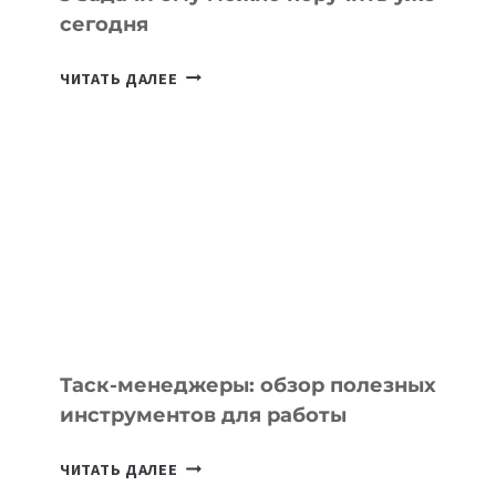
сегодня
ИИ-
ЧИТАТЬ ДАЛЕЕ
АССИСТЕНТ
ДЛЯ
БИЗНЕСА:
КАКИЕ
3
ЗАДАЧИ
ЕМУ
МОЖНО
ПОРУЧИТЬ
УЖЕ
СЕГОДНЯ
Таск-менеджеры: обзор полезных
инструментов для работы
ТАСК-
ЧИТАТЬ ДАЛЕЕ
МЕНЕДЖЕРЫ: