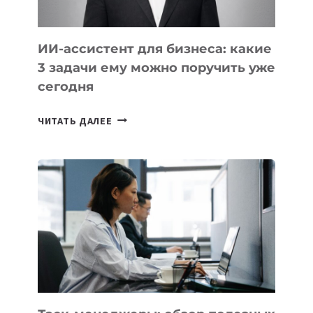
ИИ-ассистент для бизнеса: какие
3 задачи ему можно поручить уже
сегодня
ИИ-
ЧИТАТЬ ДАЛЕЕ
АССИСТЕНТ
ДЛЯ
БИЗНЕСА:
КАКИЕ
3
ЗАДАЧИ
ЕМУ
МОЖНО
ПОРУЧИТЬ
УЖЕ
СЕГОДНЯ