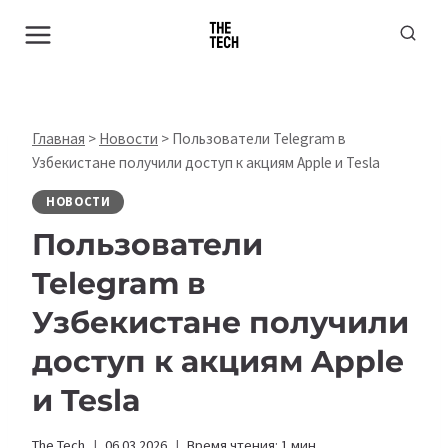
Перейти
к
содержимому
Главная
>
Новости
>
Пользователи Telegram в
Узбекистане получили доступ к акциям Apple и Tesla
НОВОСТИ
Пользователи
Telegram в
Узбекистане получили
доступ к акциям Apple
и Tesla
The Tech
06.03.2026
Время чтения:
1
мин