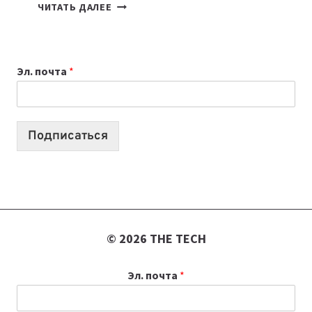
7
ЧИТАТЬ ДАЛЕЕ
ПРИЛОЖЕНИЙ
ДЛЯ
ВАЙБКОДИНГА,
Эл. почта
*
КОТОРЫЕ
ПОМОГАЮТ
СОЗДАВАТЬ
ПРОДУКТЫ
Подписаться
БЕЗ
СЛОЖНОГО
КОДА
© 2026 THE TECH
Эл. почта
*