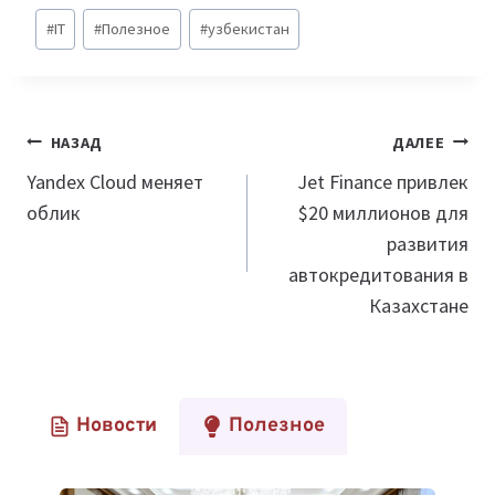
Метки
#
IT
#
Полезное
#
узбекистан
записи:
Навигация
НАЗАД
ДАЛЕЕ
по
Yandex Cloud меняет
Jet Finance привлек
облик
$20 миллионов для
записям
развития
автокредитования в
Казахстане
Новости
Полезное