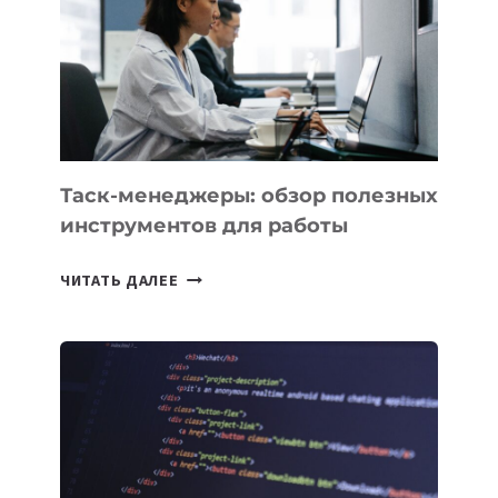
3
ЗАДАЧИ
ЕМУ
МОЖНО
ПОРУЧИТЬ
УЖЕ
СЕГОДНЯ
Таск-менеджеры: обзор полезных
инструментов для работы
ТАСК-
ЧИТАТЬ ДАЛЕЕ
МЕНЕДЖЕРЫ:
ОБЗОР
ПОЛЕЗНЫХ
ИНСТРУМЕНТОВ
ДЛЯ
РАБОТЫ