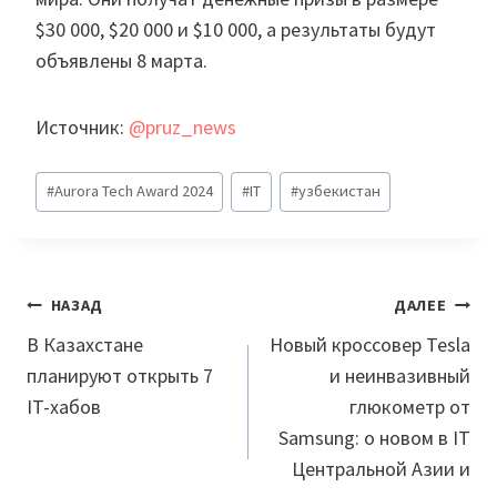
$30 000, $20 000 и $10 000, а результаты будут
объявлены 8 марта.
Источник:
@pruz_news
Метки
#
Aurora Tech Award 2024
#
IT
#
узбекистан
записи:
Навигация
НАЗАД
ДАЛЕЕ
по
В Казахстане
Новый кроссовер Tesla
планируют открыть 7
и неинвазивный
записям
IT-хабов
глюкометр от
Samsung: о новом в IT
Центральной Азии и