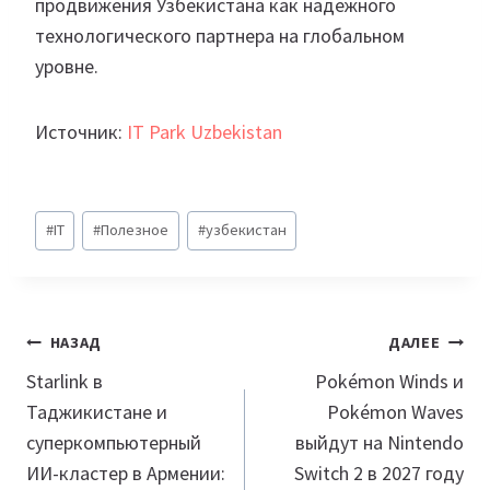
продвижения Узбекистана как надежного
технологического партнера на глобальном
уровне.
Источник:
IT Park Uzbekistan
Метки
#
IT
#
Полезное
#
узбекистан
записи:
Навигация
НАЗАД
ДАЛЕЕ
по
Starlink в
Pokémon Winds и
Таджикистане и
Pokémon Waves
записям
суперкомпьютерный
выйдут на Nintendo
ИИ-кластер в Армении:
Switch 2 в 2027 году