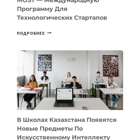
MOST — Международную
IT-
Программу Для
ПРЕДПРИНИМАТЕЛЬСТВО
Технологических Стартапов
ОТКРЫТ
ПОДРОБНЕЕ
НАБОР
В
DEAL
VELOCITY
BY
MOST
—
МЕЖДУНАРОДНУЮ
ПРОГРАММУ
ДЛЯ
ТЕХНОЛОГИЧЕСКИХ
В Школах Казахстана Появятся
СТАРТАПОВ
Новые Предметы По
Искусственному Интеллекту