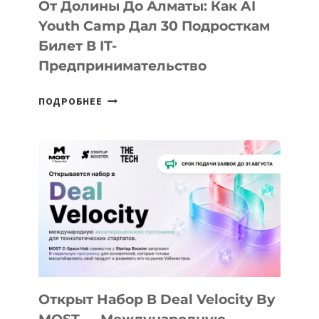
От Долины До Алматы: Как AI
Youth Camp Дал 30 Подросткам
Билет В IT-
Предпринимательство
ОТ
ПОДРОБНЕЕ
ДОЛИНЫ
ДО
АЛМАТЫ:
КАК
AI
YOUTH
CAMP
ДАЛ
30
ПОДРОСТКАМ
БИЛЕТ
Открыт Набор В Deal Velocity By
В