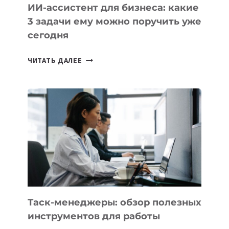
ИИ-ассистент для бизнеса: какие
3 задачи ему можно поручить уже
сегодня
ИИ-
ЧИТАТЬ ДАЛЕЕ
АССИСТЕНТ
ДЛЯ
БИЗНЕСА:
КАКИЕ
3
ЗАДАЧИ
ЕМУ
МОЖНО
ПОРУЧИТЬ
УЖЕ
СЕГОДНЯ
Таск-менеджеры: обзор полезных
инструментов для работы