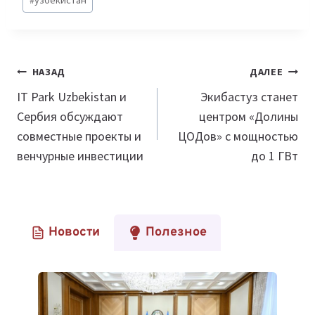
Навигация
НАЗАД
ДАЛЕЕ
по
IT Park Uzbekistan и
Экибастуз станет
Сербия обсуждают
центром «Долины
записям
совместные проекты и
ЦОДов» с мощностью
венчурные инвестиции
до 1 ГВт
Новости
Полезное