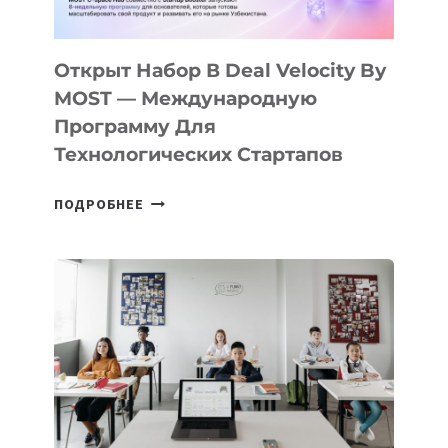
30
ПОДРОСТКАМ
БИЛЕТ
Открыт Набор В Deal Velocity By
В
MOST — Международную
IT-
Программу Для
ПРЕДПРИНИМАТЕЛЬСТВО
Технологических Стартапов
ОТКРЫТ
ПОДРОБНЕЕ
НАБОР
В
DEAL
VELOCITY
BY
MOST
—
МЕЖДУНАРОДНУЮ
ПРОГРАММУ