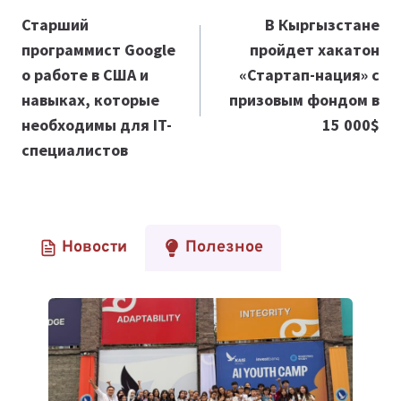
по
Старший
В Кыргызстане
программист
Google
пройдет хакатон
записям
о работе в США и
«Стартап-нация» с
навыках, которые
призовым фондом в
необходимы для IT-
15 000$
специалистов
Новости
Полезное