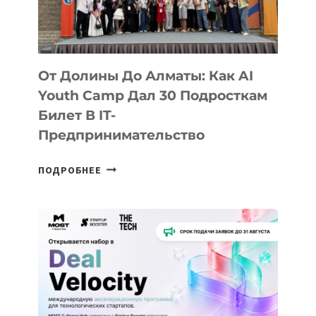
От Долины До Алматы: Как AI
Youth Camp Дал 30 Подросткам
Билет В IT-
Предпринимательство
ОТ
ПОДРОБНЕЕ
ДОЛИНЫ
ДО
АЛМАТЫ:
КАК
AI
YOUTH
CAMP
ДАЛ