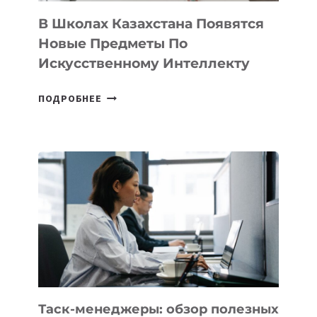
ДЛЯ
ТЕХНОЛОГИЧЕСКИХ
В Школах Казахстана Появятся
СТАРТАПОВ
Новые Предметы По
Искусственному Интеллекту
В
ПОДРОБНЕЕ
ШКОЛАХ
КАЗАХСТАНА
ПОЯВЯТСЯ
НОВЫЕ
ПРЕДМЕТЫ
ПО
ИСКУССТВЕННОМУ
ИНТЕЛЛЕКТУ
Таск-менеджеры: обзор полезных