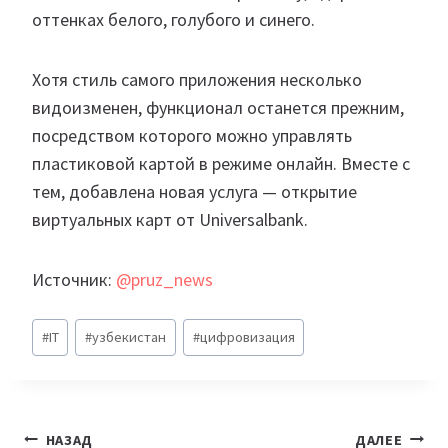
оттенках белого, голубого и синего.
Хотя стиль самого приложения несколько
видоизменен, функционал останется прежним,
посредством которого можно управлять
пластиковой картой в режиме онлайн. Вместе с
тем, добавлена новая услуга — открытие
виртуальных карт от Universalbank.
Источник:
@pruz_news
Метки
#
IT
#
узбекистан
#
цифровизация
записи:
Навигация
НАЗАД
ДАЛЕЕ