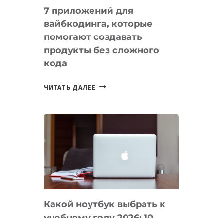
7 приложений для
вайбкодинга, которые
помогают создавать
продукты без сложного
кода
7
ЧИТАТЬ ДАЛЕЕ
ПРИЛОЖЕНИЙ
ДЛЯ
ВАЙБКОДИНГА,
КОТОРЫЕ
ПОМОГАЮТ
СОЗДАВАТЬ
ПРОДУКТЫ
БЕЗ
СЛОЖНОГО
Какой ноутбук выбрать к
КОДА
учебному году 2026: 10