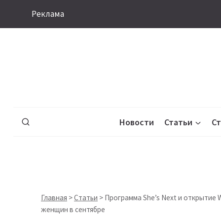
Перейти
Реклама
к
содержимому
Новости
Статьи
С
Главная
>
Статьи
>
Программа She’s Next и открытие W
женщин в сентябре