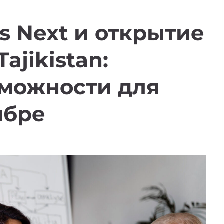
s Next и открытие
ajikistan:
зможности для
ябре