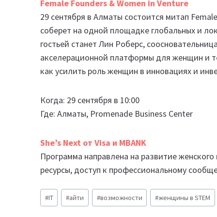
Female Founders & Women in Venture
29 сентября в Алматы состоится митап Female
соберет на одной площадке глобальных и ло
гостьей станет Лин Роберс, соосновательница
акселерационной платформы для женщин и те
как усилить роль женщин в инновациях и инв
Когда: 29 сентября в 10:00
Где: Алматы, Promenade Business Center
She’s Next от Visa и MBANK
Программа направлена на развитие женского
ресурсы, доступ к профессиональному сообще
Метки
#
IT
#
айти
#
возможности
#
женщины в STEM
записи: