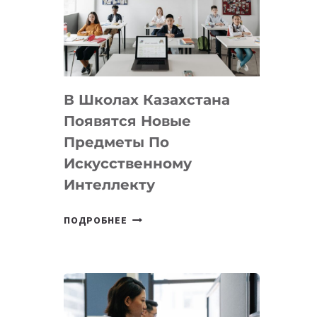
BY
MOST
—
МЕЖДУНАРОДНУЮ
ПРОГРАММУ
В Школах Казахстана
ДЛЯ
ТЕХНОЛОГИЧЕСКИХ
Появятся Новые
СТАРТАПОВ
Предметы По
Искусственному
Интеллекту
В
ПОДРОБНЕЕ
ШКОЛАХ
КАЗАХСТАНА
ПОЯВЯТСЯ
НОВЫЕ
ПРЕДМЕТЫ