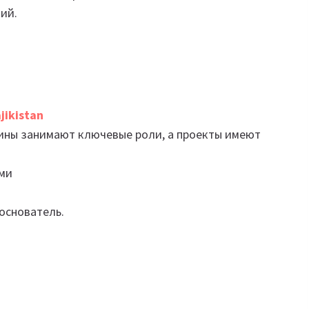
ий.
jikistan
щины занимают ключевые роли, а проекты имеют
ями
основатель.