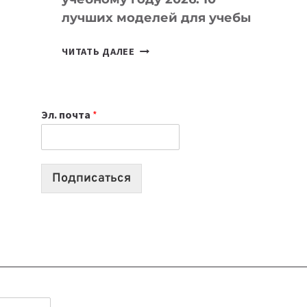
лучших моделей для учебы
КАКОЙ
ЧИТАТЬ ДАЛЕЕ
НОУТБУК
ВЫБРАТЬ
К
Эл. почта
*
УЧЕБНОМУ
ГОДУ
2026:
10
Подписаться
ЛУЧШИХ
МОДЕЛЕЙ
ДЛЯ
УЧЕБЫ