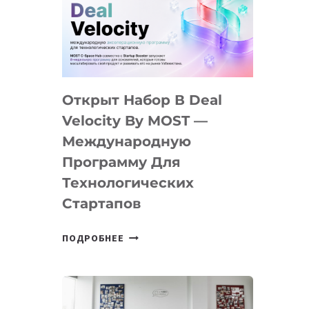
AI
YOUTH
CAMP
ДАЛ
30
Открыт Набор В Deal
ПОДРОСТКАМ
БИЛЕТ
Velocity By MOST —
В
Международную
IT-
Программу Для
ПРЕДПРИНИМАТЕЛЬСТВО
Технологических
Стартапов
ОТКРЫТ
ПОДРОБНЕЕ
НАБОР
В
DEAL
VELOCITY