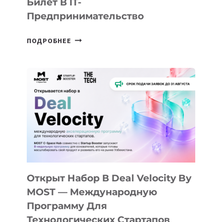
Билет В IT-
Предпринимательство
ОТ
ПОДРОБНЕЕ
ДОЛИНЫ
ДО
АЛМАТЫ:
КАК
AI
YOUTH
CAMP
ДАЛ
30
ПОДРОСТКАМ
БИЛЕТ
Открыт Набор В Deal Velocity By
В
MOST — Международную
IT-
Программу Для
ПРЕДПРИНИМАТЕЛЬСТВО
Технологических Стартапов