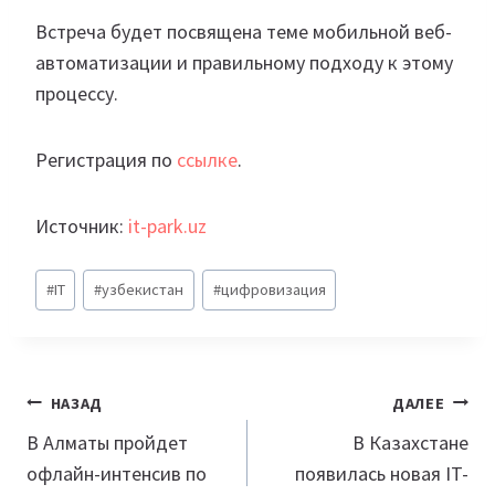
Встреча будет посвящена теме мобильной веб-
автоматизации и правильному подходу к этому
процессу.
Регистрация по
ссылке
.
Источник:
it-park.uz
Метки
#
IT
#
узбекистан
#
цифровизация
записи:
Навигация
НАЗАД
ДАЛЕЕ
по
В Алматы пройдет
В Казахстане
офлайн-интенсив по
появилась новая IT-
записям