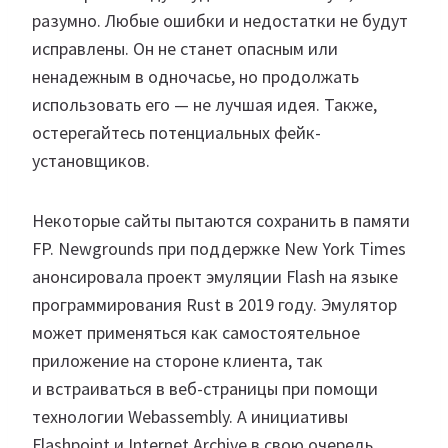
Некоторые сайты пытаются сохранить в памяти
FP. Newgrounds при поддержке New York Times
анонсировала проект эмуляции Flash на языке
программирования Rust в 2019 году. Эмулятор
может применяться как самостоятельное
приложение на стороне клиента, так
и встраиваться в веб-страницы при помощи
технологии Webassembly. А инициативы
Flashpoint и Internet Archive в свою очередь,
собирают и архивируют тысячи игр и анимаций.
Flash уйдет, но многое из того, что
он генерировал годами — останется. Тем
не менее, в его кончине есть некоторая смутная
печаль. Ощущение похоже на запуск Winamp.