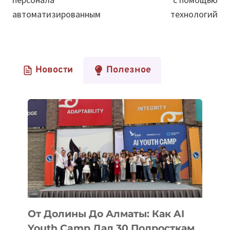
От Долины До Алматы: Как AI
Youth Camp Дал 30 Подросткам
Билет В IT-
Предпринимательство
ОТ
ПОДРОБНЕЕ
ДОЛИНЫ
ДО
АЛМАТЫ: