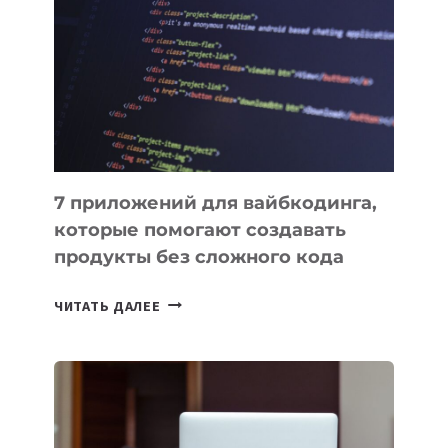
7 приложений для вайбкодинга,
которые помогают создавать
продукты без сложного кода
7
ЧИТАТЬ ДАЛЕЕ
ПРИЛОЖЕНИЙ
ДЛЯ
ВАЙБКОДИНГА,
КОТОРЫЕ
ПОМОГАЮТ
СОЗДАВАТЬ
ПРОДУКТЫ
БЕЗ
СЛОЖНОГО
КОДА
Какой ноутбук выбрать к
учебному году 2026: 10 лучших
моделей для учебы