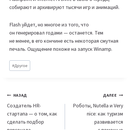
Метки
#
Другое
записи:
Навигация
НАЗАД
ДАЛЕЕ
по
Создатель HR-
Роботы, Nutella и Very
стартапа — о том, как
nice: как туризм
записям
сделать подбор
развивается
персонала
с помощью
автоматизированным
технологий
Новости
Полезное