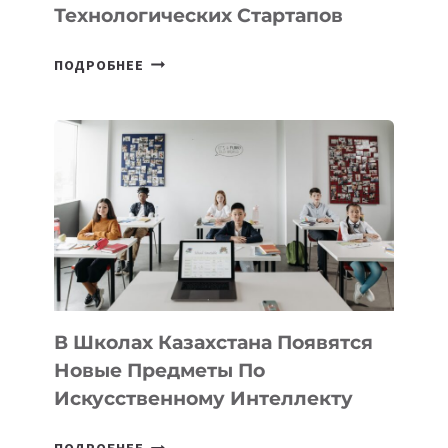
MOST
—
МЕЖДУНАРОДНУЮ
ПРОГРАММУ
ДЛЯ
ТЕХНОЛОГИЧЕСКИХ
В Школах Казахстана Появятся
СТАРТАПОВ
Новые Предметы По
Искусственному Интеллекту
В
ПОДРОБНЕЕ
ШКОЛАХ
КАЗАХСТАНА
ПОЯВЯТСЯ
НОВЫЕ
ПРЕДМЕТЫ
ПО
ИСКУССТВЕННОМУ