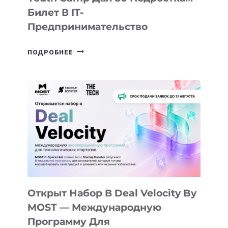
КАК
AI
YOUTH
CAMP
ДАЛ
30
ПОДРОСТКАМ
БИЛЕТ
Открыт Набор В Deal Velocity By
В
MOST — Международную
IT-
Программу Для
ПРЕДПРИНИМАТЕЛЬСТВО
Технологических Стартапов
ОТКРЫТ
ПОДРОБНЕЕ
НАБОР
В
DEAL
VELOCITY
BY