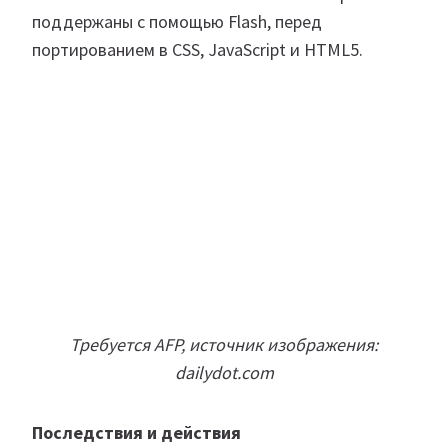
поддержаны с помощью Flash, перед
портированием в CSS, JavaScript и HTML5.
Требуется AFP, источник изображения:
dailydot.com
Последствия и действия
Веб-сайты на основе Flash не будут работать
так, как раньше. При этом большинство
браузеров уже какое-то время движутся в этом
направлении. Например, Chrome блокирует
Flash по умолчанию и требует разрешения
в настройках. Мы предполагаем, что