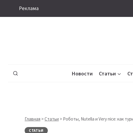
Перейти
Реклама
к
содержимому
Новости
Статьи
С
Главная
>
Статьи
>
Роботы, Nutella и Very nice: как 
СТАТЬИ