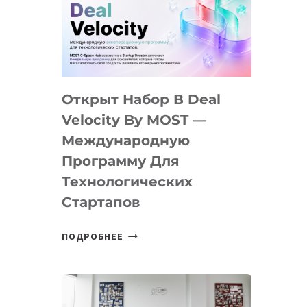
AI
YOUTH
CAMP
ДАЛ
30
Открыт Набор В Deal
ПОДРОСТКАМ
БИЛЕТ
Velocity By MOST —
В
Международную
IT-
Программу Для
ПРЕДПРИНИМАТЕЛЬСТВО
Технологических
Стартапов
ОТКРЫТ
ПОДРОБНЕЕ
НАБОР
В
DEAL
VELOCITY