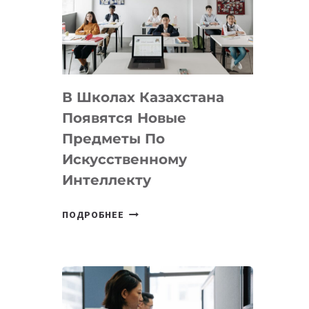
BY
MOST
—
МЕЖДУНАРОДНУЮ
ПРОГРАММУ
В Школах Казахстана
ДЛЯ
ТЕХНОЛОГИЧЕСКИХ
Появятся Новые
СТАРТАПОВ
Предметы По
Искусственному
Интеллекту
В
ПОДРОБНЕЕ
ШКОЛАХ
КАЗАХСТАНА
ПОЯВЯТСЯ
НОВЫЕ
ПРЕДМЕТЫ