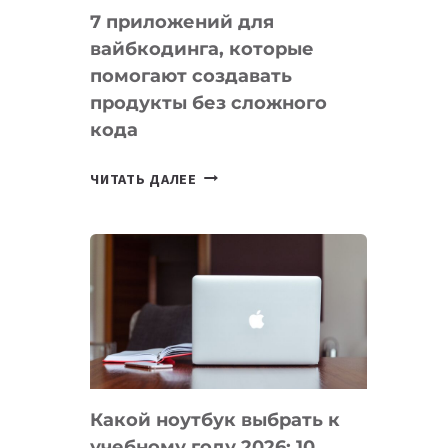
7 приложений для
вайбкодинга, которые
помогают создавать
продукты без сложного
кода
7
ЧИТАТЬ ДАЛЕЕ
ПРИЛОЖЕНИЙ
ДЛЯ
ВАЙБКОДИНГА,
КОТОРЫЕ
ПОМОГАЮТ
СОЗДАВАТЬ
ПРОДУКТЫ
БЕЗ
СЛОЖНОГО
Какой ноутбук выбрать к
КОДА
учебному году 2026: 10