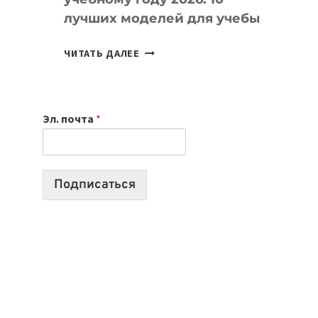
лучших моделей для учебы
КАКОЙ
ЧИТАТЬ ДАЛЕЕ
НОУТБУК
ВЫБРАТЬ
К
Эл. почта
*
УЧЕБНОМУ
ГОДУ
2026:
10
Подписаться
ЛУЧШИХ
МОДЕЛЕЙ
ДЛЯ
УЧЕБЫ