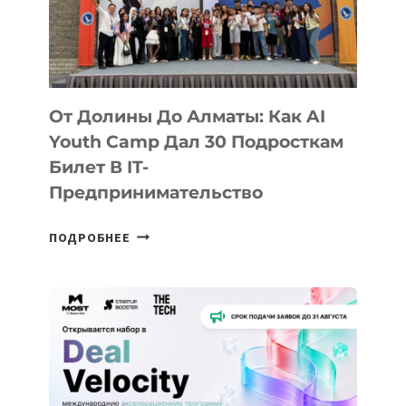
От Долины До Алматы: Как AI
Youth Camp Дал 30 Подросткам
Билет В IT-
Предпринимательство
ОТ
ПОДРОБНЕЕ
ДОЛИНЫ
ДО
АЛМАТЫ:
КАК
AI
YOUTH
CAMP