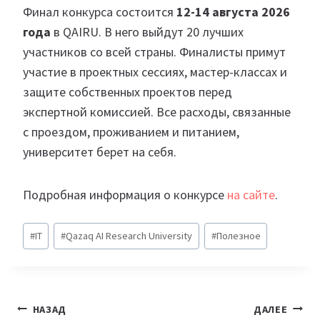
Финал конкурса состоится
12-14 августа 2026
года
в QAIRU. В него выйдут 20 лучших
участников со всей страны. Финалисты примут
участие в проектных сессиях, мастер-классах и
защите собственных проектов перед
экспертной комиссией. Все расходы, связанные
с проездом, проживанием и питанием,
университет берет на себя.
Подробная информация о конкурсе
на сайте
.
Метки
#
IT
#
Qazaq AI Research University
#
Полезное
записи:
Навигация
НАЗАД
ДАЛЕЕ