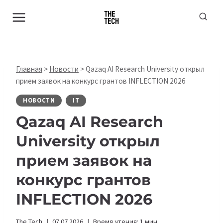
Перейти
к
содержимому
Главная
>
Новости
>
Qazaq AI Research University открыл
прием заявок на конкурс грантов INFLECTION 2026
НОВОСТИ
IT
Qazaq AI Research
University открыл
прием заявок на
конкурс грантов
INFLECTION 2026
The Tech
07.07.2026
Время чтения:
1
мин