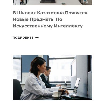
ДЛЯ
ТЕХНОЛОГИЧЕСКИХ
В Школах Казахстана Появятся
СТАРТАПОВ
Новые Предметы По
Искусственному Интеллекту
В
ПОДРОБНЕЕ
ШКОЛАХ
КАЗАХСТАНА
ПОЯВЯТСЯ
НОВЫЕ
ПРЕДМЕТЫ
ПО
ИСКУССТВЕННОМУ
ИНТЕЛЛЕКТУ