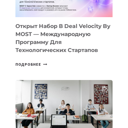
ДАЛ
30
ПОДРОСТКАМ
БИЛЕТ
Открыт Набор В Deal Velocity By
В
MOST — Международную
IT-
Программу Для
ПРЕДПРИНИМАТЕЛЬСТВО
Технологических Стартапов
ОТКРЫТ
ПОДРОБНЕЕ
НАБОР
В
DEAL
VELOCITY
BY
MOST
—
МЕЖДУНАРОДНУЮ
ПРОГРАММУ