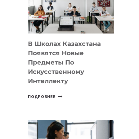
BY
MOST
—
МЕЖДУНАРОДНУЮ
ПРОГРАММУ
В Школах Казахстана
ДЛЯ
ТЕХНОЛОГИЧЕСКИХ
Появятся Новые
СТАРТАПОВ
Предметы По
Искусственному
Интеллекту
В
ПОДРОБНЕЕ
ШКОЛАХ
КАЗАХСТАНА
ПОЯВЯТСЯ
НОВЫЕ
ПРЕДМЕТЫ