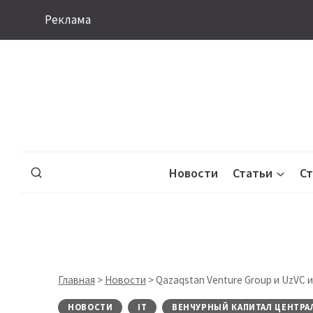
Перейти
Реклама
к
содержимому
Новости
Статьи
С
Главная
>
Новости
>
Qazaqstan Venture Group и UzVC и
НОВОСТИ
IT
ВЕНЧУРНЫЙ КАПИТАЛ ЦЕНТРА