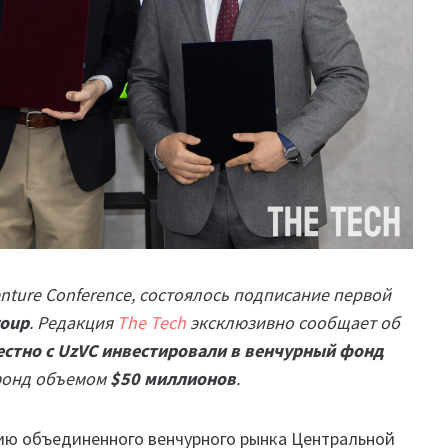
Venture Conference, состоялось подписание первой
roup
. Редакция
The Tech
эксклюзивно сообщает об
местно с UzVC инвестировали в венчурный фонд
 фонд объемом
$50 миллионов
.
нию объединенного венчурного рынка Центральной