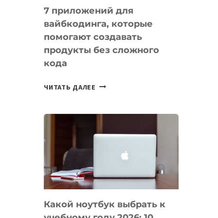
7 приложений для
вайбкодинга, которые
помогают создавать
продукты без сложного
кода
7
ЧИТАТЬ ДАЛЕЕ
ПРИЛОЖЕНИЙ
ДЛЯ
ВАЙБКОДИНГА,
КОТОРЫЕ
ПОМОГАЮТ
СОЗДАВАТЬ
ПРОДУКТЫ
БЕЗ
СЛОЖНОГО
Какой ноутбук выбрать к
КОДА
учебному году 2026: 10