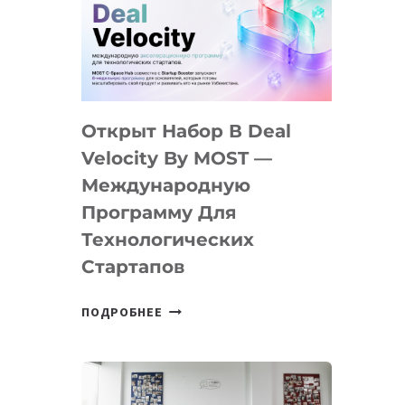
AI
YOUTH
CAMP
ДАЛ
30
Открыт Набор В Deal
ПОДРОСТКАМ
БИЛЕТ
Velocity By MOST —
В
Международную
IT-
Программу Для
ПРЕДПРИНИМАТЕЛЬСТВО
Технологических
Стартапов
ОТКРЫТ
ПОДРОБНЕЕ
НАБОР
В
DEAL
VELOCITY