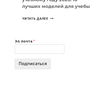
лучших моделей для учебы
КАКОЙ
ЧИТАТЬ ДАЛЕЕ
НОУТБУК
ВЫБРАТЬ
К
Эл. почта
*
УЧЕБНОМУ
ГОДУ
2026:
10
Подписаться
ЛУЧШИХ
МОДЕЛЕЙ
ДЛЯ
УЧЕБЫ