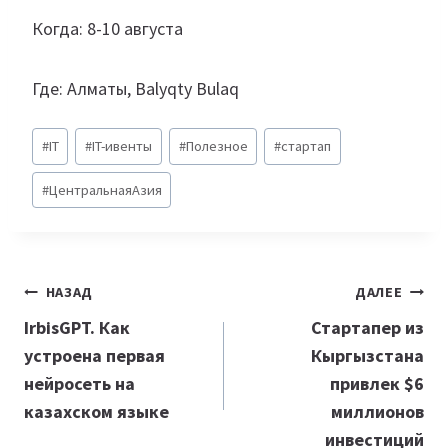
Когда: 8-10 августа
Где: Алматы, Balyqty Bulaq
Метки
#
IT
#
IT-ивенты
#
Полезное
#
стартап
записи:
#
ЦентральнаяАзия
Навигация
НАЗАД
ДАЛЕЕ
по
IrbisGPT. Как
Стартапер из
устроена первая
Кыргызстана
записям
нейросеть на
привлек $6
казахском языке
миллионов
инвестиций