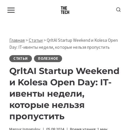
Перейти
к
содержимому
Главная
>
Статьи
>
QrltAI Startup Weekend и Kolesa Open
Day: IT-ивенты недели, которые нельзя пропустить
СТАТЬИ
ПОЛЕЗНОЕ
QrltAI Startup Weekend
и Kolesa Open Day: IT-
ивенты недели,
которые нельзя
пропустить
Mansur Ismagulov
05.08.2024
Время чтения:
1
мин