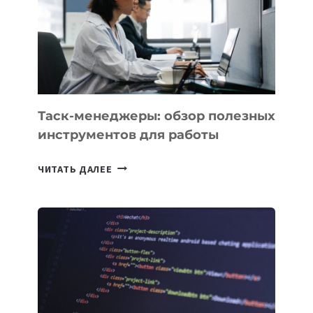
3
ЗАДАЧИ
ЕМУ
МОЖНО
ПОРУЧИТЬ
УЖЕ
СЕГОДНЯ
Таск-менеджеры: обзор полезных
инструментов для работы
ТАСК-
ЧИТАТЬ ДАЛЕЕ
МЕНЕДЖЕРЫ:
ОБЗОР
ПОЛЕЗНЫХ
ИНСТРУМЕНТОВ
ДЛЯ
РАБОТЫ