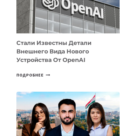
РАЗВИТИЮ
ЭКОСИСТЕМЫ
ИСКУССТВЕННОГО
ИНТЕЛЛЕКТА
Стали Известны Детали
Внешнего Вида Нового
Устройства От OpenAI
СТАЛИ
ПОДРОБНЕЕ
ИЗВЕСТНЫ
ДЕТАЛИ
ВНЕШНЕГО
ВИДА
НОВОГО
УСТРОЙСТВА
ОТ
OPENAI