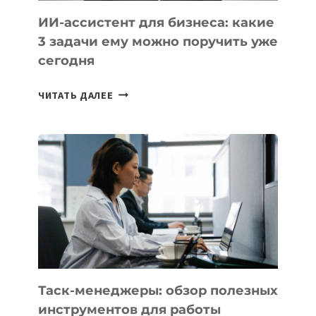
ИИ-ассистент для бизнеса: какие
3 задачи ему можно поручить уже
сегодня
ИИ-
ЧИТАТЬ ДАЛЕЕ
АССИСТЕНТ
ДЛЯ
БИЗНЕСА:
КАКИЕ
3
ЗАДАЧИ
ЕМУ
МОЖНО
ПОРУЧИТЬ
УЖЕ
СЕГОДНЯ
Таск-менеджеры: обзор полезных
инструментов для работы