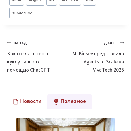
#
Bolt
#
Figma
#
IT
#
Lovable
#
ИИ
записи:
#
Полезное
Навигация
НАЗАД
ДАЛЕЕ
по
Как создать свою
McKinsey представила
куклу Labubu с
Agents at Scale на
записям
помощью ChatGPT
VivaTech 2025
Новости
Полезное