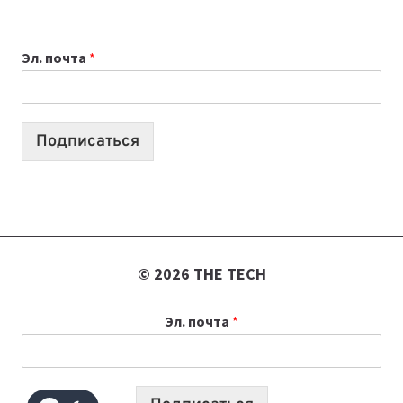
ДЛЯ
ВАЙБКОДИНГА,
Эл. почта
*
КОТОРЫЕ
ПОМОГАЮТ
СОЗДАВАТЬ
ПРОДУКТЫ
Подписаться
БЕЗ
СЛОЖНОГО
КОДА
© 2026 THE TECH
Эл. почта
*