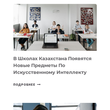
В
DEAL
VELOCITY
BY
MOST
—
МЕЖДУНАРОДНУЮ
ПРОГРАММУ
ДЛЯ
ТЕХНОЛОГИЧЕСКИХ
В Школах Казахстана Появятся
СТАРТАПОВ
Новые Предметы По
Искусственному Интеллекту
В
ПОДРОБНЕЕ
ШКОЛАХ
КАЗАХСТАНА
ПОЯВЯТСЯ
НОВЫЕ