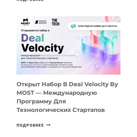
ДОЛИНЫ
ДО
АЛМАТЫ:
КАК
AI
YOUTH
CAMP
ДАЛ
30
ПОДРОСТКАМ
БИЛЕТ
Открыт Набор В Deal Velocity By
В
MOST — Международную
IT-
Программу Для
ПРЕДПРИНИМАТЕЛЬСТВО
Технологических Стартапов
ОТКРЫТ
ПОДРОБНЕЕ
НАБОР