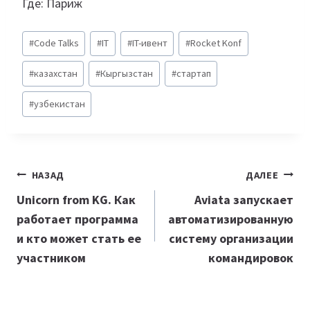
Где: Париж
Метки
#
Code Talks
#
IT
#
IT-ивент
#
Rocket Konf
записи:
#
казахстан
#
Кыргызстан
#
стартап
#
узбекистан
Навигация
НАЗАД
ДАЛЕЕ
по
Unicorn from KG. Как
Aviata запускает
работает программа
автоматизированную
записям
и кто может стать ее
систему организации
участником
командировок