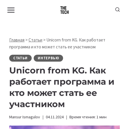
Перейти
к
содержимому
Главная
>
Статьи
>
Unicorn from KG. Как работает
программа и кто может стать ее участником
СТАТЬИ
ИНТЕРВЬЮ
Unicorn from KG. Как
работает программа и
кто может стать ее
участником
Mansur Ismagulov
04.11.2024
Время чтения:
1
мин