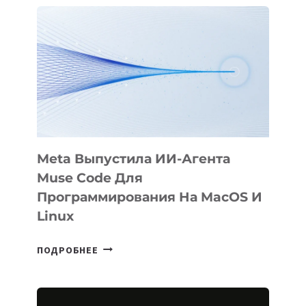
ФИЛЬМ
KÖK
BÖRÜ
НА
SIGGRAPH
2026
Meta Выпустила ИИ-Агента
Muse Code Для
Программирования На MacOS И
Linux
META
ПОДРОБНЕЕ
ВЫПУСТИЛА
ИИ-
АГЕНТА