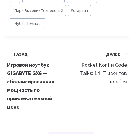
записи:
#
Парк Высоких Технологий
#
стартап
#
Чубак Темиров
Навигация
НАЗАД
ДАЛЕЕ
по
Игровой ноутбук
Rocket Konf и Code
GIGABYTE GX6 —
Talks: 14 IT-ивентов
записям
сбалансированная
ноября
мощность по
привлекательной
цене