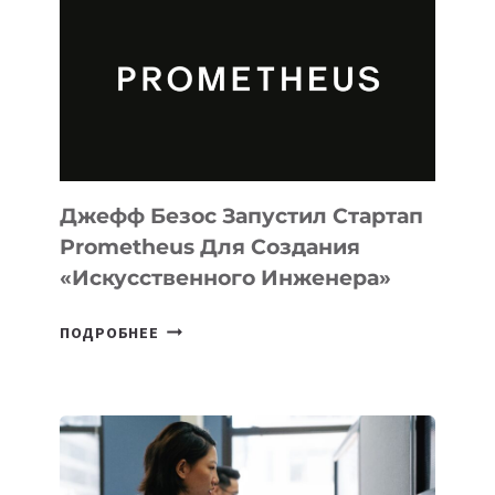
MUSE
CODE
ДЛЯ
ПРОГРАММИРОВАНИЯ
НА
MACOS
И
LINUX
Джефф Безос Запустил Стартап
Prometheus Для Создания
«искусственного Инженера»
ДЖЕФФ
ПОДРОБНЕЕ
БЕЗОС
ЗАПУСТИЛ
СТАРТАП
PROMETHEUS
ДЛЯ
СОЗДАНИЯ