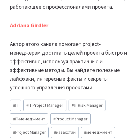
работающее с профессионалами проекта.
Adriana Girdler
Автор этого канала помогает project-
менеджерам достигать целей проекта быстро и
эффективно, используя практичные и
эффективные методы. Вы найдете полезные
лайфхаки, интересные факты и секреты
успешного управления проектами.
Метки
#
IT
#
IT Project Manager
#
IT Risk Manager
записи:
#
IT-менеджмент
#
Product Manager
#
Project Manager
#
казахстан
#
менеджмент