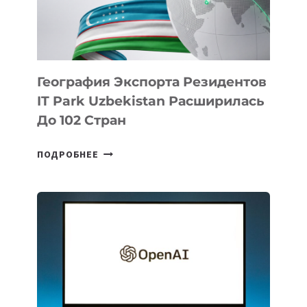
ИСКУССТВЕННОМУ
ИНТЕЛЛЕКТУ
География Экспорта Резидентов
IT Park Uzbekistan Расширилась
До 102 Стран
ГЕОГРАФИЯ
ПОДРОБНЕЕ
ЭКСПОРТА
РЕЗИДЕНТОВ
IT
PARK
UZBEKISTAN
РАСШИРИЛАСЬ
ДО
102
СТРАН