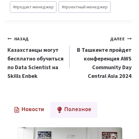
#
продакт менеджер
#
проектный менеджер
Навигация
НАЗАД
ДАЛЕЕ
по
Казахстанцы могут
В Ташкенте пройдет
бесплатно обучиться
конференция AWS
записям
по Data Scientist на
Community Day
Skills Enbek
Central Asia 2024
Новости
Полезное