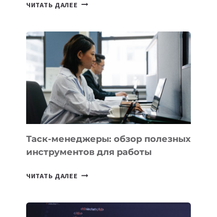
ИИ-
ЧИТАТЬ ДАЛЕЕ
АССИСТЕНТ
ДЛЯ
БИЗНЕСА:
КАКИЕ
3
ЗАДАЧИ
ЕМУ
МОЖНО
ПОРУЧИТЬ
УЖЕ
СЕГОДНЯ
Таск-менеджеры: обзор полезных
инструментов для работы
ТАСК-
ЧИТАТЬ ДАЛЕЕ
МЕНЕДЖЕРЫ:
ОБЗОР
ПОЛЕЗНЫХ