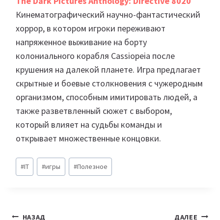
The Dark Pictures Anthology: Directive 8020
Кинематографический научно-фантастический
хоррор, в котором игроки переживают
напряженное выживание на борту
колониального корабля Cassiopeia после
крушения на далекой планете. Игра предлагает
скрытные и боевые столкновения с чужеродным
организмом, способным имитировать людей, а
также разветвленный сюжет с выбором,
который влияет на судьбы команды и
открывает множественные концовки.
Метки
#
IT
#
игры
#
Полезное
записи:
Навигация
НАЗАД
ДАЛЕЕ