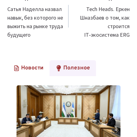
по
Сатья Наделла назвал
Tech Heads. Еркен
навык, без которого не
Шназбаев о том, как
записям
выжить на рынке труда
строится
будущего
IT‑экосистема ERG
Новости
Полезное