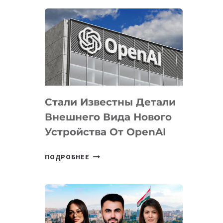
ОПРЕДЕЛЕНЫ
ПРИОРИТЕТНЫЕ
ЗАДАЧИ
ПО
РАЗВИТИЮ
ЭКОСИСТЕМЫ
ИСКУССТВЕННОГО
ИНТЕЛЛЕКТА
Стали Известны Детали
Внешнего Вида Нового
Устройства От OpenAI
СТАЛИ
ПОДРОБНЕЕ
ИЗВЕСТНЫ
ДЕТАЛИ
ВНЕШНЕГО
ВИДА
НОВОГО