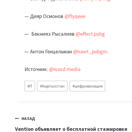
— Дияр Осмонов
@flyqeee
— Бекнияз Рысалиев
@effect.pubg
— Антон Генцельман
@nawt_pubgm
.
Источник:
@wasd.media
Метки
#
IT
#
Кыргызстан
#
цифровизация
записи:
Навигация
НАЗАД
Vention объявляет о бесплатной стажировке