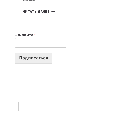
7
ЧИТАТЬ ДАЛЕЕ
ПРИЛОЖЕНИЙ
ДЛЯ
ВАЙБКОДИНГА,
Эл. почта
*
КОТОРЫЕ
ПОМОГАЮТ
СОЗДАВАТЬ
ПРОДУКТЫ
Подписаться
БЕЗ
СЛОЖНОГО
КОДА