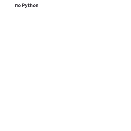
по
по Python
записям