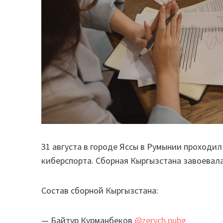
31 августа в городе Яссы в Румынии проход
киберспорта. Сборная Кыргызстана завоевала
Состав сборной Кыргызстана:
— Байтур Курманбеков
@zerych.pubg