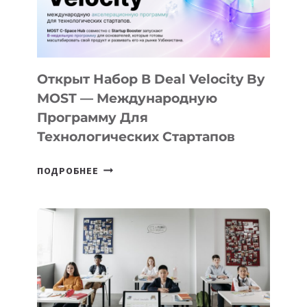
CAMP
ДАЛ
30
ПОДРОСТКАМ
БИЛЕТ
Открыт Набор В Deal Velocity By
В
MOST — Международную
IT-
Программу Для
ПРЕДПРИНИМАТЕЛЬСТВО
Технологических Стартапов
ОТКРЫТ
ПОДРОБНЕЕ
НАБОР
В
DEAL
VELOCITY
BY
MOST
—
МЕЖДУНАРОДНУЮ