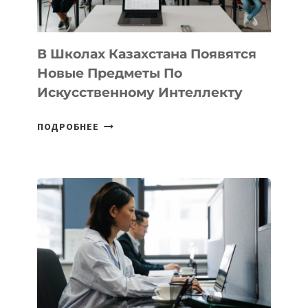
ПРОГРАММУ
ДЛЯ
ТЕХНОЛОГИЧЕСКИХ
В Школах Казахстана Появятся
СТАРТАПОВ
Новые Предметы По
Искусственному Интеллекту
В
ПОДРОБНЕЕ
ШКОЛАХ
КАЗАХСТАНА
ПОЯВЯТСЯ
НОВЫЕ
ПРЕДМЕТЫ
ПО
ИСКУССТВЕННОМУ
ИНТЕЛЛЕКТУ