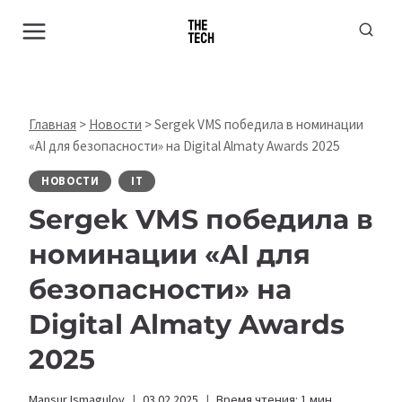
Перейти
к
содержимому
Главная
>
Новости
>
Sergek VMS победила в номинации
«AI для безопасности» на Digital Almaty Awards 2025
НОВОСТИ
IT
Sergek VMS победила в
номинации «AI для
безопасности» на
Digital Almaty Awards
2025
Mansur Ismagulov
03.02.2025
Время чтения:
1
мин