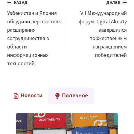
Навигация
НАЗАД
ДАЛЕЕ
по
Узбекистан и Япония
VII Международный
обсудили перспективы
форум Digital Almaty
записям
расширения
завершился
сотрудничества в
торжественным
области
награждением
информационных
победителей
технологий
Новости
Полезное