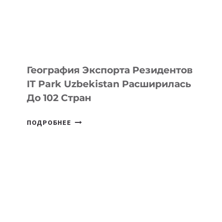
ПО
ИСКУССТВЕННОМУ
ИНТЕЛЛЕКТУ
География Экспорта Резидентов
IT Park Uzbekistan Расширилась
До 102 Стран
ГЕОГРАФИЯ
ПОДРОБНЕЕ
ЭКСПОРТА
РЕЗИДЕНТОВ
IT
PARK
UZBEKISTAN
РАСШИРИЛАСЬ
ДО
102