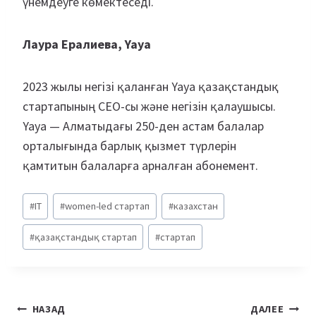
үнемдеуге көмектеседі.
Лаура Ералиева, Yaya
2023 жылы негізі қаланған Yaya қазақстандық
стартапының СЕО-сы және негізін қалаушысы.
Yaya — Алматыдағы 250-ден астам балалар
орталығында барлық қызмет түрлерін
қамтитын балаларға арналған абонемент.
Метки
#
IT
#
women-led стартап
#
казахстан
записи:
#
қазақстандық стартап
#
стартап
Навигация
НАЗАД
ДАЛЕЕ