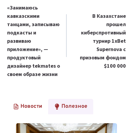
по
«Занимаюсь
кавказскими
В Казахстане
записям
танцами, записываю
прошел
подкасты и
киберспротивный
развиваю
турнир 1xBet
приложение», —
Supernova с
продуктовый
призовым фондом
дизайнер tekmates о
$100 000
своем образе жизни
Новости
Полезное