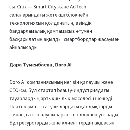
сы. Citix — Smart City және AdTech
салаларындағы жетекші блокчейн
технологиясын қолданатын, өзіндік
бағдарламалық қамтамасыз етумен
басқарылатын ақылды смартбордтар жасаумен
айналысады.
Дара Туменбаева, Doro AI
Doro AI компаниясының негізін қалаушы және
СЕО-сы. Бұл стартап beauty-индустриядағы
тауарлардың артықшылық мәселесін шешеді.
Платформа — сатушылардағы қалдықтарды
жинап, сатып алушыларға жеңілдікпен ұсынады.
Бұл ресурстарды және клиенттердің ақшасын