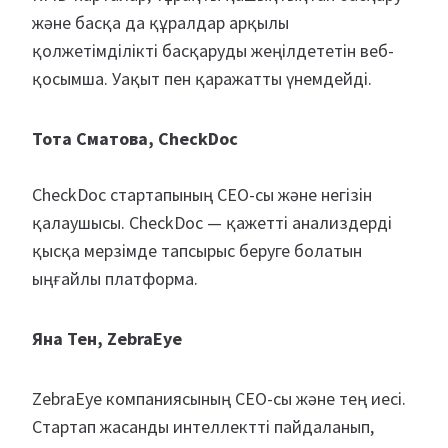
және басқа да құралдар арқылы
қолжетімділікті басқаруды жеңілдететін веб-
қосымша. Уақыт пен қаражатты үнемдейді.
Тота Сматова, CheckDoc
CheckDoc стартапының СЕО-сы және негізін
қалаушысы. CheckDoc — қажетті анализдерді
қысқа мерзімде тапсырыс беруге болатын
ыңғайлы платформа.
Яна Тен, ZebraEye
ZebraEye компаниясының СЕО-сы және тең иесі.
Стартап жасанды интеллектті пайдаланып,