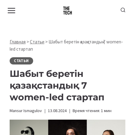
Перейти
к
содержимому
Главная
>
Статьи
>
Шабыт беретін қазақстандық 7 women-
led стартап
СТАТЬИ
Шабыт беретін
қазақстандық 7
women-led стартап
Mansur Ismagulov
13.08.2024
Время чтения:
1
мин