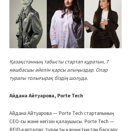
Қазақстанның табысты стартап құратын, 7
көшбасшы әйелін қарсы алыңыздар. Олар
туралы толығырақ біздің шолуда.
Айдана Айтуарова, Porte Tech
Айдана Айтуарова — Porte Tech стартапының
СЕО-сы және негізін қалаушысы. Porte Tech —
RFID-карталар, тұрақты қашықтықтан басқару