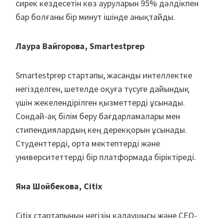
сирек кездесетін көз ауруларын 95% дәлдікпен
бар болғаны бір минут ішінде анықтайды.
Лаура Вайгорова, Smartestprep
Smartestprep стартапы, жасанды интеллектке
негізделген, шетелде оқуға түсуге дайындық
үшін жекелендірілген қызметтерді ұсынады.
Сондай-ақ білім беру бағдарламалары мен
стипендиялардың кең дерекқорын ұсынады.
Студенттерді, орта мектептерді және
университеттерді бір платформада біріктіреді.
Яна Шойбекова, Citix
Citix стартапының негізін қалаушысы және СЕО-