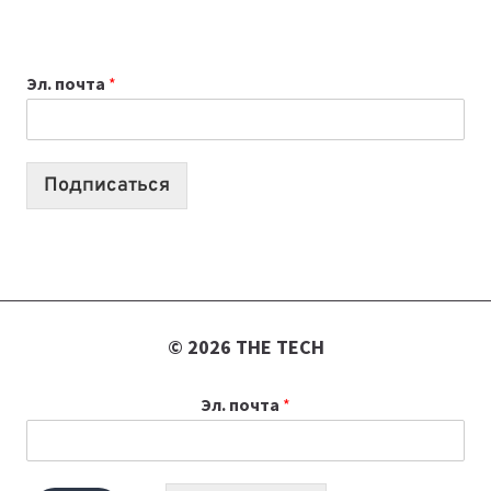
ПРИЛОЖЕНИЙ
ДЛЯ
ВАЙБКОДИНГА,
Эл. почта
*
КОТОРЫЕ
ПОМОГАЮТ
СОЗДАВАТЬ
ПРОДУКТЫ
Подписаться
БЕЗ
СЛОЖНОГО
КОДА
© 2026 THE TECH
Эл. почта
*