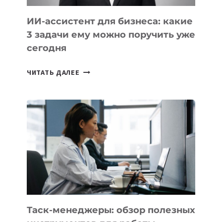
ИИ-ассистент для бизнеса: какие
3 задачи ему можно поручить уже
сегодня
ИИ-
ЧИТАТЬ ДАЛЕЕ
АССИСТЕНТ
ДЛЯ
БИЗНЕСА:
КАКИЕ
3
ЗАДАЧИ
ЕМУ
МОЖНО
ПОРУЧИТЬ
УЖЕ
СЕГОДНЯ
Таск-менеджеры: обзор полезных