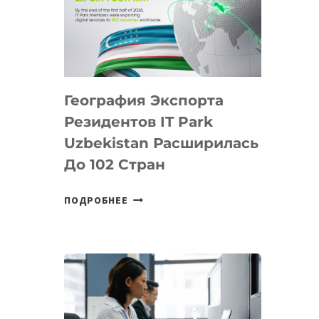
ПРЕДМЕТЫ
ПО
ИСКУССТВЕННОМУ
ИНТЕЛЛЕКТУ
География Экспорта
Резидентов IT Park
Uzbekistan Расширилась
До 102 Стран
ГЕОГРАФИЯ
ПОДРОБНЕЕ
ЭКСПОРТА
РЕЗИДЕНТОВ
IT
PARK
UZBEKISTAN
РАСШИРИЛАСЬ