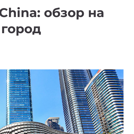
f China: обзор на
 город