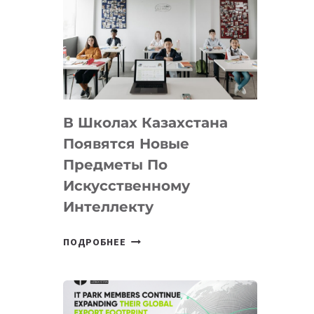
DEAL
VELOCITY
BY
MOST
—
МЕЖДУНАРОДНУЮ
ПРОГРАММУ
В Школах Казахстана
ДЛЯ
ТЕХНОЛОГИЧЕСКИХ
Появятся Новые
СТАРТАПОВ
Предметы По
Искусственному
Интеллекту
В
ПОДРОБНЕЕ
ШКОЛАХ
КАЗАХСТАНА
ПОЯВЯТСЯ
НОВЫЕ