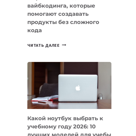
вайбкодинга, которые
помогают создавать
продукты без сложного
кода
7
ЧИТАТЬ ДАЛЕЕ
ПРИЛОЖЕНИЙ
ДЛЯ
ВАЙБКОДИНГА,
КОТОРЫЕ
ПОМОГАЮТ
СОЗДАВАТЬ
ПРОДУКТЫ
БЕЗ
СЛОЖНОГО
Какой ноутбук выбрать к
КОДА
учебному году 2026: 10
лучших моделей для учебы