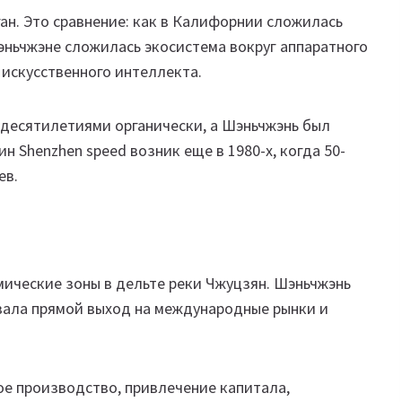
логан. Это сравнение: как в Калифорнии сложилась
Шэньчжэне сложилась экосистема вокруг аппаратного
искусственного интеллекта.
 десятилетиями органически, а Шэньчжэнь был
н Shenzhen speed возник еще в 1980-х, когда 50-
ев.
мические зоны в дельте реки Чжуцзян. Шэньчжэнь
авала прямой выход на международные рынки и
ое производство, привлечение капитала,