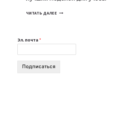
КАКОЙ
ЧИТАТЬ ДАЛЕЕ
НОУТБУК
ВЫБРАТЬ
К
Эл. почта
*
УЧЕБНОМУ
ГОДУ
2026:
10
Подписаться
ЛУЧШИХ
МОДЕЛЕЙ
ДЛЯ
УЧЕБЫ