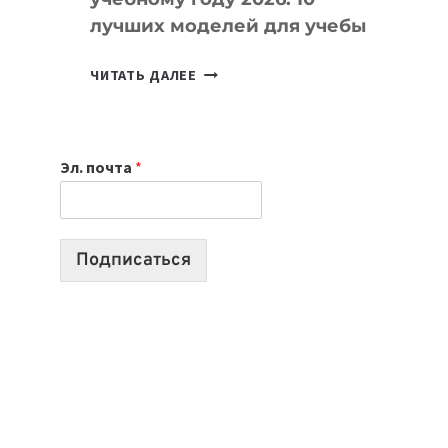
лучших моделей для учебы
КАКОЙ
ЧИТАТЬ ДАЛЕЕ
НОУТБУК
ВЫБРАТЬ
К
Эл. почта
*
УЧЕБНОМУ
ГОДУ
2026:
10
Подписаться
ЛУЧШИХ
МОДЕЛЕЙ
ДЛЯ
УЧЕБЫ