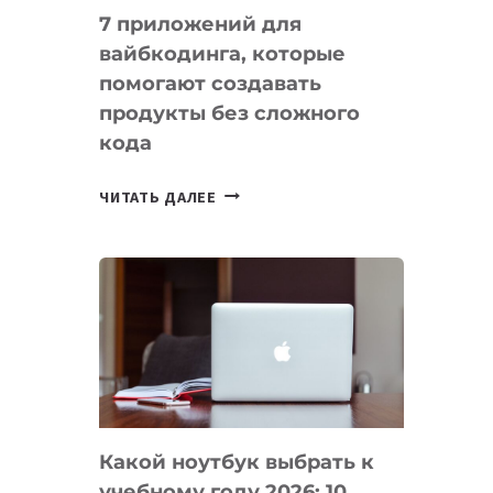
7 приложений для
вайбкодинга, которые
помогают создавать
продукты без сложного
кода
7
ЧИТАТЬ ДАЛЕЕ
ПРИЛОЖЕНИЙ
ДЛЯ
ВАЙБКОДИНГА,
КОТОРЫЕ
ПОМОГАЮТ
СОЗДАВАТЬ
ПРОДУКТЫ
БЕЗ
СЛОЖНОГО
Какой ноутбук выбрать к
КОДА
учебному году 2026: 10