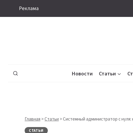
Перейти
Реклама
к
содержимому
Новости
Статьи
С
Главная
>
Статьи
>
Системный администратор с нуля: 
СТАТЬИ