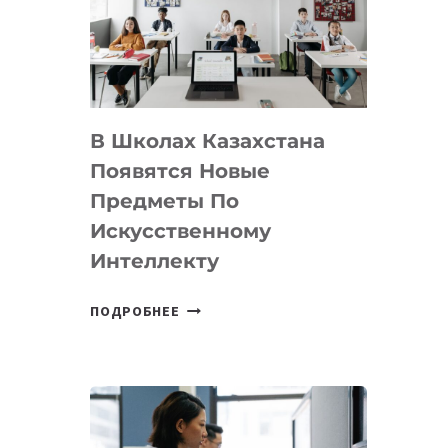
BY
MOST
—
МЕЖДУНАРОДНУЮ
ПРОГРАММУ
В Школах Казахстана
ДЛЯ
ТЕХНОЛОГИЧЕСКИХ
Появятся Новые
СТАРТАПОВ
Предметы По
Искусственному
Интеллекту
В
ПОДРОБНЕЕ
ШКОЛАХ
КАЗАХСТАНА
ПОЯВЯТСЯ
НОВЫЕ
ПРЕДМЕТЫ