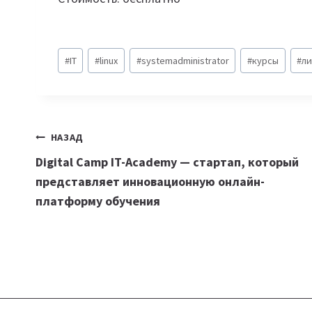
Метки
#
IT
#
linux
#
systemadministrator
#
курсы
#
л
записи:
Навигация
НАЗАД
Digital Camp IT-Academy — стартап, который
по
представляет инновационную онлайн-
записям
платформу обучения