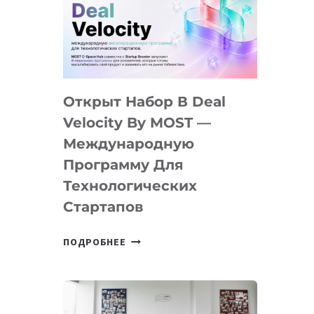
AI
YOUTH
CAMP
ДАЛ
30
Открыт Набор В Deal
ПОДРОСТКАМ
БИЛЕТ
Velocity By MOST —
В
Международную
IT-
Программу Для
ПРЕДПРИНИМАТЕЛЬСТВО
Технологических
Стартапов
ОТКРЫТ
ПОДРОБНЕЕ
НАБОР
В
DEAL
VELOCITY