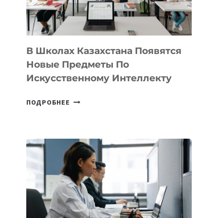
МЕЖДУНАРОДНУЮ
ПРОГРАММУ
ДЛЯ
ТЕХНОЛОГИЧЕСКИХ
В Школах Казахстана Появятся
СТАРТАПОВ
Новые Предметы По
Искусственному Интеллекту
В
ПОДРОБНЕЕ
ШКОЛАХ
КАЗАХСТАНА
ПОЯВЯТСЯ
НОВЫЕ
ПРЕДМЕТЫ
ПО
ИСКУССТВЕННОМУ
ИНТЕЛЛЕКТУ