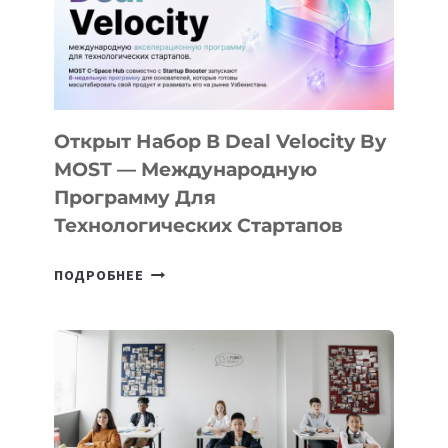
YOUTH
CAMP
ДАЛ
30
ПОДРОСТКАМ
БИЛЕТ
Открыт Набор В Deal Velocity By
В
MOST — Международную
IT-
Программу Для
ПРЕДПРИНИМАТЕЛЬСТВО
Технологических Стартапов
ОТКРЫТ
ПОДРОБНЕЕ
НАБОР
В
DEAL
VELOCITY
BY
MOST
—