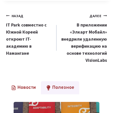
Навигация
НАЗАД
ДАЛЕЕ
по
IT Park совместно с
В приложении
Южной Кореей
«Элкарт Мобайл»
записям
откроют IT-
внедрили удаленную
академию в
верификацию на
Намангане
основе технологий
VisionLabs
Новости
Полезное