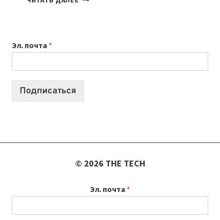
ЧИТАТЬ ДАЛЕЕ
НОУТБУК
ВЫБРАТЬ
К
Эл. почта
*
УЧЕБНОМУ
ГОДУ
2026:
10
Подписаться
ЛУЧШИХ
МОДЕЛЕЙ
ДЛЯ
УЧЕБЫ
© 2026 THE TECH
Эл. почта
*