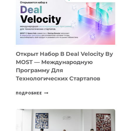
КАК
AI
YOUTH
CAMP
ДАЛ
30
ПОДРОСТКАМ
БИЛЕТ
Открыт Набор В Deal Velocity By
В
MOST — Международную
IT-
Программу Для
ПРЕДПРИНИМАТЕЛЬСТВО
Технологических Стартапов
ОТКРЫТ
ПОДРОБНЕЕ
НАБОР
В
DEAL
VELOCITY
BY