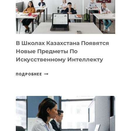
MOST
—
МЕЖДУНАРОДНУЮ
ПРОГРАММУ
ДЛЯ
ТЕХНОЛОГИЧЕСКИХ
В Школах Казахстана Появятся
СТАРТАПОВ
Новые Предметы По
Искусственному Интеллекту
В
ПОДРОБНЕЕ
ШКОЛАХ
КАЗАХСТАНА
ПОЯВЯТСЯ
НОВЫЕ
ПРЕДМЕТЫ
ПО
ИСКУССТВЕННОМУ
ИНТЕЛЛЕКТУ