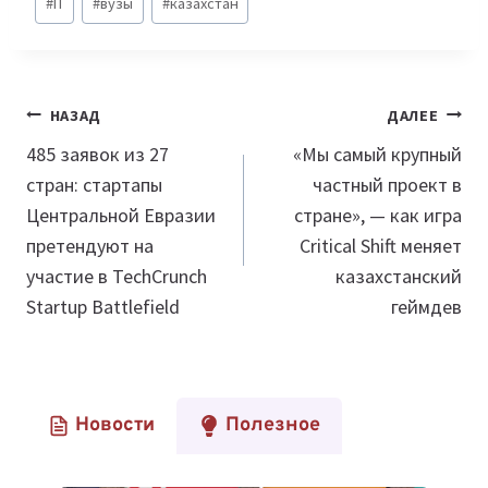
#
IT
#
вузы
#
казахстан
записи:
Навигация
НАЗАД
ДАЛЕЕ
по
485 заявок из 27
«Мы самый крупный
стран: стартапы
частный проект в
записям
Центральной Евразии
стране», — как игра
претендуют на
Critical Shift меняет
участие в TechCrunch
казахстанский
Startup Battlefield
геймдев
Новости
Полезное