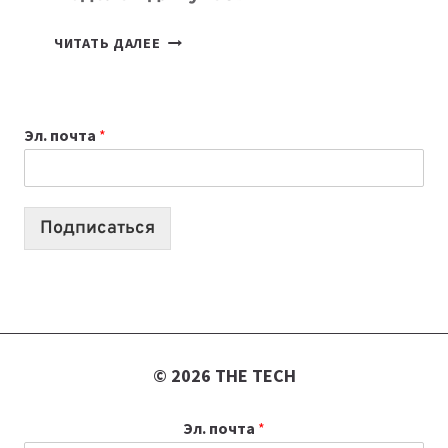
КАКОЙ
ЧИТАТЬ ДАЛЕЕ
НОУТБУК
ВЫБРАТЬ
К
Эл. почта
*
УЧЕБНОМУ
ГОДУ
2026:
10
Подписаться
ЛУЧШИХ
МОДЕЛЕЙ
ДЛЯ
УЧЕБЫ
© 2026 THE TECH
Эл. почта
*