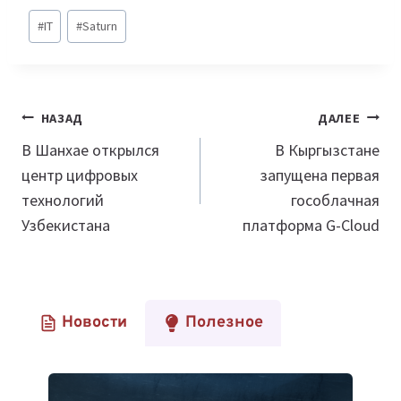
Метки
#
IT
#
Saturn
записи:
Навигация
НАЗАД
ДАЛЕЕ
по
В Шанхае открылся
В Кыргызстане
центр цифровых
запущена первая
записям
технологий
гособлачная
Узбекистана
платформа G-Cloud
Новости
Полезное