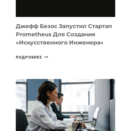
НА
MACOS
И
LINUX
Джефф Безос Запустил Стартап
Prometheus Для Создания
«искусственного Инженера»
ДЖЕФФ
ПОДРОБНЕЕ
БЕЗОС
ЗАПУСТИЛ
СТАРТАП
PROMETHEUS
ДЛЯ
СОЗДАНИЯ
«ИСКУССТВЕННОГО
ИНЖЕНЕРА»