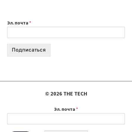
НОУТБУК
ВЫБРАТЬ
К
Эл. почта
*
УЧЕБНОМУ
ГОДУ
2026:
10
Подписаться
ЛУЧШИХ
МОДЕЛЕЙ
ДЛЯ
УЧЕБЫ
© 2026 THE TECH
Эл. почта
*